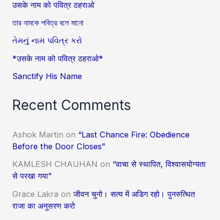
उसके नाम को पवित्र ठहराओ
তার নামকে পবিত্র বলে মানো
તેમનું નામ પવિત્ર કરો
*उसके नाम को पवित्र ठहराओ*
Sanctify His Name
Recent Comments
Ashok Martin
on
“Last Chance Fire: Obedience
Before the Door Closes”
KAMLESH CHAUHAN
on
“वाचा से स्थापित, विश्वासयोग्यता
से परखा गया”
Grace Lakra
on
जीवन चुनो। सत्य में अडिग रहो। पुनरुत्थित
राजा का अनुसरण करो