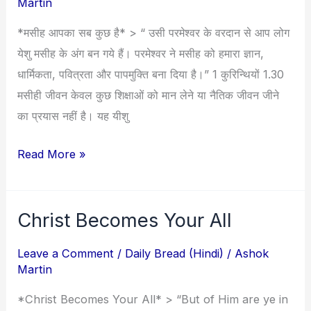
Martin
कुछ
*मसीह आपका सब कुछ है* > “ उसी परमेश्‍वर के वरदान से आप लोग
है
येशु मसीह के अंग बन गये हैं। परमेश्‍वर ने मसीह को हमारा ज्ञान,
धार्मिकता, पवित्रता और पापमुक्‍ति बना दिया है।” 1 कुरिन्थियों 1.30
मसीही जीवन केवल कुछ शिक्षाओं को मान लेने या नैतिक जीवन जीने
का प्रयास नहीं है। यह यीशु
Read More »
Christ Becomes Your All
Christ
Becomes
Leave a Comment
/
Daily Bread (Hindi)
/
Ashok
Your
Martin
All
*Christ Becomes Your All* > “But of Him are ye in