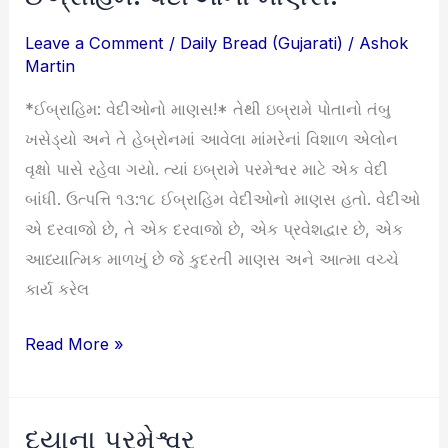
વેદીઓનો
Leave a Comment
/
Daily Bread (Gujarati)
/
Ashok
માણસ!
Martin
*ઈબ્રાહિમ: વેદીઓનો માણસ!* તેથી ઇબ્રામે પોતાનો તંબુ
ખસેડ્યો અને તે હેબ્રોનમાં આવેલા માંમરેનાં વિશાળ એલોન
વૃક્ષો પાસે રહેવા ગયો. ત્યાં ઇબ્રામે પરમેશ્વર માટે એક વેદી
બાંધી. ઉત્પત્તિ ૧૩:૧૮ ઈબ્રાહિમ વેદીઓનો માણસ હતો. વેદીઓ
એ દરવાજો છે, તે એક દરવાજો છે, એક પ્રવેશદ્વાર છે, એક
આધ્યાત્મિક માળખું છે જે કુદરતી માણસ અને આત્મા વચ્ચે
કાર્ય કરેલ
Read More »
દયાના પરમેશ્વર
દયાના