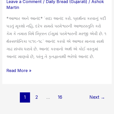
Leave a Comment
/
Daily Bread (Gujarati)
/
Ashok
આનંદ
Martin
*આભાર અને આનંદ* `સદા આનંદ કરો. પ્રાર્થના કરવાનું કદી
પડતું મૂકશો નહિ. દરેક સમયે પરમેશ્વરની આભારસ્તુતિ કરો
કેમ કે તમારા વિષે ખ્રિસ્ત ઈસુમાં પરમેશ્વરની મરજી એવી છે. ૧
થેસ્સલોનિકા ૫:૧૬-૧૮` આનંદ કરવો એ આભાર માનવા સાથે
ગાઢ સંબંધ ધરાવે છે. આનંદ કરવાનો અર્થ એ કોઈ વસ્તુમાં
આનંદ માણવો છે, પરંતુ તે કૃતજ્ઞતાથી ભરેલો આનંદ છે.
Read More »
1
2
…
16
Next
→