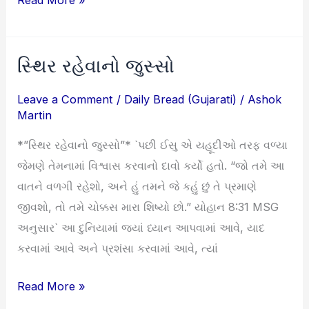
Read More »
સ્થિર રહેવાનો જુસ્સો
સ્થિર
રહેવાનો
Leave a Comment
/
Daily Bread (Gujarati)
/
Ashok
જુસ્સો
Martin
*”સ્થિર રહેવાનો જુસ્સો”* `પછી ઈસુ એ યહૂદીઓ તરફ વળ્યા
જેમણે તેમનામાં વિશ્વાસ કરવાનો દાવો કર્યો હતો. “જો તમે આ
વાતને વળગી રહેશો, અને હું તમને જે કહું છું તે પ્રમાણે
જીવશો, તો તમે ચોક્કસ મારા શિષ્યો છો.” યોહાન 8:31 MSG
અનુસાર` આ દુનિયામાં જ્યાં ધ્યાન આપવામાં આવે, યાદ
કરવામાં આવે અને પ્રશંસા કરવામાં આવે, ત્યાં
Read More »