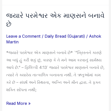
જ્યારે પરમેશ્વર એક માણસને બનાવે
જ્યારે
પરમેશ્વર
છે
એક
Leave a Comment
/
Daily Bread (Gujarati)
/
Ashok
માણસને
Martin
બનાવે
છે
*જ્યારે પરમેશ્વર એક માણસને બનાવે છે* `”ખ્રિસ્તને કારણે
આ બધું હું કરી શકું છું, કારણ કે તે મને આમ કરવાનું સાર્મથ્ય
આપે છે.” – ફિલિપ્પી 4:13` જ્યારે પરમેશ્વર માણસને બનાવે છે,
ત્યારે તે ક્યારેય તાત્કાલિક બનાવતા નથી. તે ઋતુઓમાં કામ
કરે છે – સંઘર્ષ અને સ્થિરતા, અગ્નિ અને મૌન દ્વારા. તે ફક્ત
શક્તિ સોંપતા નથી;
Read More »