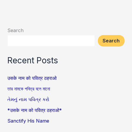
Search
Search
Recent Posts
उसके नाम को पवित्र ठहराओ
তার নামকে পবিত্র বলে মানো
તેમનું નામ પવિત્ર કરો
*उसके नाम को पवित्र ठहराओ*
Sanctify His Name