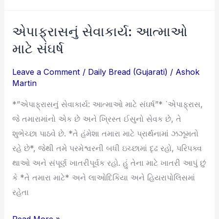
એપાફ્રાસનું સેવાકાર્ય: આત્માઓ
એપાફ્રાસનું
સેવાકાર્ય:
માટે સંઘર્ષ
આત્માઓ
Leave a Comment
/
Daily Bread (Gujarati)
/
Ashok
માટે
Martin
સંઘર્ષ
*”એપાફ્રાસનું સેવાકાર્ય: આત્માઓ માટે સંઘર્ષ”* `એપાફ્રાસ,
જે તમારામાંનો એક છે અને ખ્રિસ્ત ઈસુનો સેવક છે, તે
શુભેચ્છા પાઠવે છે. *તે હંમેશા તમારા માટે પ્રાર્થનામાં ઝઝૂમતો
રહે છે*, જેથી તમે પરમેશ્વરની બધી ઇચ્છામાં દૃઢ રહો, પરિપક્વ
થાઓ અને સંપૂર્ણ ખાતરીપૂર્વક રહો. હું તેના માટે ખાતરી આપું છું
કે *તે તમારા માટે* અને લાઓદિકિયા અને હિયરાપોલિસમાં
રહેતા