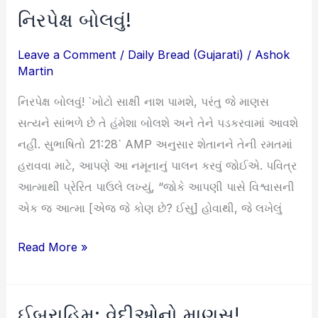
નિરપેક્ષ બોલવું!
નિરપેક્ષ
બોલવું!
Leave a Comment
/
Daily Bread (Gujarati)
/
Ashok
Martin
નિરપેક્ષ બોલવું! `ખોટો સાક્ષી નાશ પામશે, પરંતુ જે માણસ
સત્યને સાંભળે છે તે હંમેશા બોલશે અને તેને પડકરવામાં આવશે
નહીં. સુભાષિતો 21:28` AMP અનુસાર શેતાનને તેની રમતમાં
હરાવવા માટે, આપણે આ નમૂનાનું પાલન કરવું જોઈએ. પવિત્ર
આત્માથી પ્રેરિત પાઉલે લખ્યું, “જોકે આપણી પાસે વિશ્વાસની
એક જ આત્મા [એજ જે કોણ છે? ઈસુ] હોવાથી, જે લખેલું
Read More »
ઈબ્રાહિમ: વેદીઓનો માણસ!
ઈબ્રાહિમ: