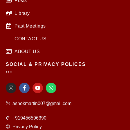
Posts
Library
Past Meetings
CONTACT US
ABOUT US
SOCIAL & PRIVACY POLICES
I
F
Y
W
n
a
o
h
s
c
u
a
t
e
t
t
ashokmartin007@gmail.com
a
b
u
s
g
o
b
a
r
o
e
p
+919456596390
a
k
p
m
-
Privacy Policy