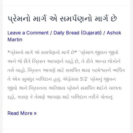
પ્રેમનો માર્ગ એ સમર્પણનો માર્ગ છે
પ્રેમનો
માર્ગ
Leave a Comment
/
Daily Bread (Gujarati)
/
Ashok
એ
Martin
સમર્પણનો
*પ્રેમનો માર્ગ એ સમર્પણનો માર્ગ છે* `પ્રેમાળ જીવન જીવો
માર્ગ
અને જે રીતે ખ્રિસ્ત આપણને ચાહે છે, તે રીતે અન્ય લોકોને
છે
તમે ચાહો. ખ્રિસ્ત આપણે માટે સમર્પિત થયા પરમેશ્વરને અર્પિત
તે એક સુમધુર બલિદાન હતું. એફેસસ 5:2` પ્રેમનું જીવન
જીવો અને ખ્રિસ્તના અતિશય પ્રેમને સમર્પિત થઈને ચાલતા
રહો, કારણ કે તેમણે આપણા માટે બલિદાન તરીકે પોતાનું
Read More »