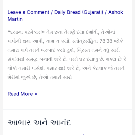
પરમેશ્વર
Leave a Comment
/
Daily Bread (Gujarati)
/
Ashok
Martin
*દયાના પરમેશ્વર!* તેમ છતા તેમણેં દયા દર્શાવી, તેઓનાં
પાપોની ક્ષમા આપી, નાશ ન કર્યો. સ્તોત્રસંહિતા 78:38 જોકે
તમારા પાપે તમને બરબાદ કર્યા હશે, ખ્રિસ્ત તમને વધુ સારી
સંપત્તિથી સમૃદ્ધ બનાવી શકે છે. પરમેશ્વર દયાળુ છે. શક્ય છે કે
લોકો તમારી પાસેથી પસાર થઈ શકે છે, અને કેટલાક જે તમને
શેરીમાં જુએ છે, તેઓ તમારી સાથે
Read More »
આભાર અને આનંદ
આભાર
અને