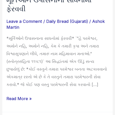
ઉપાસનાના
ફેરવવી
સાધનોમાં
Leave a Comment
/
Daily Bread (Gujarati)
/
Ashok
ફેરવવી
Martin
*મૂર્તિઓને ઉપાસનાના સાધનોમાં ફેરવવી* `”હે પરમેશ્વર,
અમોને નહિ, અમોને નહિ, કેમ કે તમારી કૃપા અને તમારા
વિશ્વાસુપણાને લીધે, તમારું નામ મહિમાવાન મનાઓ.”
(સ્તોત્રસંહિતા ૧૧૫:૧)` આ સિદ્ધાંતમાં એક ઊંડું સત્ય
છુપાયેલું છે: *કોઈ વસ્તુને તમારા પરમેશ્વર બનતા અટકાવવાનો
એકમાત્ર રસ્તો એ છે કે તે વસ્તુને તમારા પરમેશ્વરની સેવા
કરાવો.* જે કોઈ પણ વસ્તુ પરમેશ્વરની સેવા કરવાનો […]
Read More »