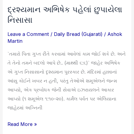
દ્રશ્યમાન અભિષેક પહેલાં છુપાયેલા
દ્રશ્યમાન
અભિષેક
નિસાસા
પહેલાં
Leave a Comment
/
Daily Bread (Gujarati)
/
Ashok
છુપાયેલા
Martin
નિસાસા
`તમારો પિતા ગુપ્ત રીતે કરવામાં આવેલાં કામ જોઈ શકે છે. અને
તે તેનો તમને બદલો આપે છે.. (માથ્થી ૬:૬)` જાહેર અભિષેક
એ ગુપ્ત નિસાસાનો દૃશ્યમાન પુરસ્કાર છે. મંદિરમાં હાન્નાનાં
આંસુ કોઈને ખબર ન હતી, પરંતુ તેઓએ શમૂએલને જન્મ
આપ્યો, એક પ્રબોધક જેની સેવાએ ઇઝરાયલને આકાર
આપ્યો (૧ શમૂએલ ૧:૧૦-૨૦). કાર્મેલ પર્વત પર એલિયાના
જાહેરમાં અગ્નિની
Read More »