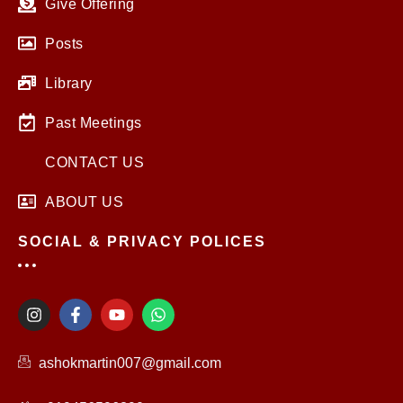
Give Offering
Posts
Library
Past Meetings
CONTACT US
ABOUT US
SOCIAL & PRIVACY POLICES
I
F
Y
W
n
a
o
h
s
c
u
a
t
e
t
t
ashokmartin007@gmail.com
a
b
u
s
g
o
b
a
r
o
e
p