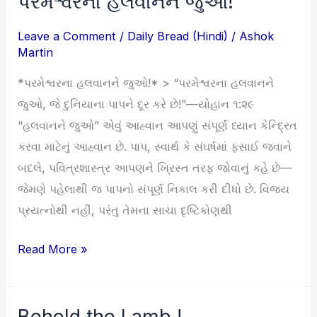
પરમેશ્વરના હલવાનને જુઓ!
હલવાનને
Leave a Comment
/
Daily Bread (Hindi)
/
Ashok
જુઓ!
Martin
*પરમેશ્વરના હલવાનને જુઓ!* > “પરમેશ્વરના હલવાનને
જુઓ, જે દુનિયાના પાપને દૂર કરે છે!”—યોહાન ૧:૨૯
“હલવાનને જુઓ” એવું આહ્વાન આપણું સંપૂર્ણ ધ્યાન કેન્દ્રિત
કરવા માટેનું આહ્વાન છે. પાપ, સ્વાર્થ કે સંઘર્ષમાં ફસાઈ જવાને
બદલે, પવિત્રશાસ્ત્ર આપણને ખ્રિસ્ત તરફ જોવાનું કહે છે—
જેમણે પહેલાથી જ પાપનો સંપૂર્ણ નિકાલ કરી દીધો છે. વિજય
પ્રયત્નોથી નહીં, પરંતુ તેમના સાચા દૃષ્ટિકોણથી
Read More »
Behold the Lamb !
Behold