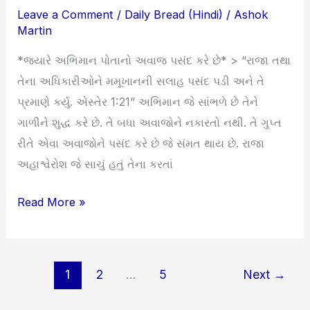
Leave a Comment
/
Daily Bread (Hindi)
/
Ashok
અવાજ
Martin
પસંદ
કરે
*જ્યારે અભિમાન પોતાનો અવાજ પસંદ કરે છે* > “રાજા તથા
છે
તેના અધિકારીઓને મમૂખાનની સલાહ પસંદ પડી અને તે
પ્રમાણે કર્યુ. એસ્તેર 1:21” અભિમાન જે સાંભળે છે તેને
ગાળીને શુદ્ધ કરે છે. તે બધા અવાજોને નકારતો નથી. તે ગુપ્ત
રીતે એવા અવાજોને પસંદ કરે છે જે સંમત થાય છે. રાજા
અહાશ્વેરોશ જે સાચું હતું તેના કરતાં
Read More »
1
2
…
5
Next
→