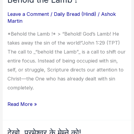
the
Leave a Comment
/
Daily Bread (Hindi)
/
Ashok
Lamb
Martin
!
*Behold the Lamb !* > “Behold! God’s Lamb! He
takes away the sin of the world!”John 1:29 (TPT)
The call to _“behold the Lamb”_ is a call to shift our
entire focus. Instead of being occupied with sin,
self, or struggle, Scripture directs our attention to
Christ—the One who has already dealt with sin
completely.
Read More »
देखो, परमेश्वर के मेम्ने को!
देखो,