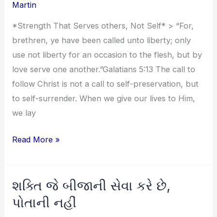
Martin
Not
Self
*Strength That Serves others, Not Self* > “For,
brethren, ye have been called unto liberty; only
use not liberty for an occasion to the flesh, but by
love serve one another.”Galatians 5:13 The call to
follow Christ is not a call to self-preservation, but
to self-surrender. When we give our lives to Him,
we lay
Read More »
શક્તિ જે બીજાની સેવા કરે છે,
શક્તિ
જે
પોતાની નહીં
બીજાની