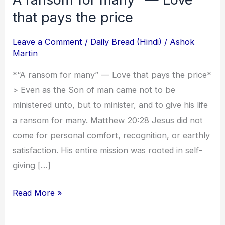
ransom
that pays the price
for
Leave a Comment
/
Daily Bread (Hindi)
/
Ashok
many”
Martin
—
Love
*“A ransom for many” — Love that pays the price*
that
> Even as the Son of man came not to be
pays
ministered unto, but to minister, and to give his life
the
a ransom for many. Matthew 20:28 Jesus did not
price
come for personal comfort, recognition, or earthly
satisfaction. His entire mission was rooted in self-
giving […]
Read More »