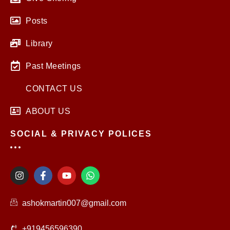
Posts
Library
Past Meetings
CONTACT US
ABOUT US
SOCIAL & PRIVACY POLICES
I
F
Y
W
n
a
o
h
s
c
u
a
t
e
t
t
ashokmartin007@gmail.com
a
b
u
s
g
o
b
a
r
o
e
p
+919456596390