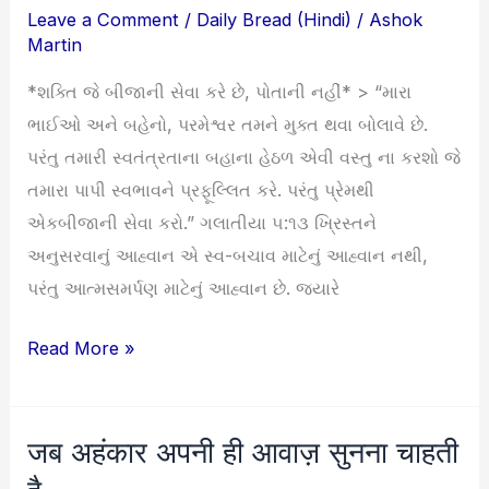
Leave a Comment
/
Daily Bread (Hindi)
/
Ashok
સેવા
Martin
કરે
છે,
*શક્તિ જે બીજાની સેવા કરે છે, પોતાની નહીં* > “મારા
પોતાની
ભાઈઓ અને બહેનો, પરમેશ્વર તમને મુક્ત થવા બોલાવે છે.
નહીં
પરંતુ તમારી સ્વતંત્રતાના બહાના હેઠળ એવી વસ્તુ ના કરશો જે
તમારા પાપી સ્વભાવને પ્રફૂલ્લિત કરે. પરંતુ પ્રેમથી
એકબીજાની સેવા કરો.” ગલાતીયા ૫:૧૩ ખ્રિસ્તને
અનુસરવાનું આહ્વાન એ સ્વ-બચાવ માટેનું આહ્વાન નથી,
પરંતુ આત્મસમર્પણ માટેનું આહ્વાન છે. જ્યારે
Read More »
जब अहंकार अपनी ही आवाज़ सुनना चाहती
जब
अहंकार