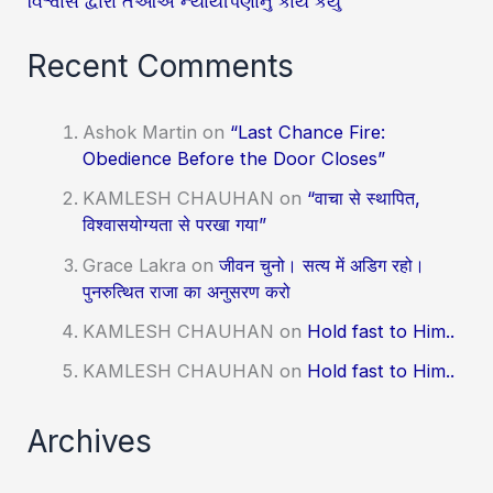
વિશ્વાસ દ્વારા તેઓએ ન્યાયીપણાનું કાર્ય કર્યું
Recent Comments
Ashok Martin
on
“Last Chance Fire:
Obedience Before the Door Closes”
KAMLESH CHAUHAN
on
“वाचा से स्थापित,
विश्वासयोग्यता से परखा गया”
Grace Lakra
on
जीवन चुनो। सत्य में अडिग रहो।
पुनरुत्थित राजा का अनुसरण करो
KAMLESH CHAUHAN
on
Hold fast to Him..
KAMLESH CHAUHAN
on
Hold fast to Him..
Archives