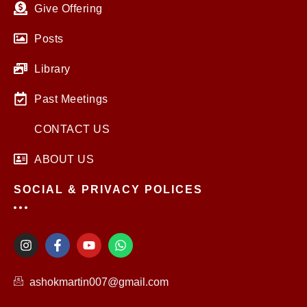
Give Offering
Posts
Library
Past Meetings
CONTACT US
ABOUT US
SOCIAL & PRIVACY POLICES
I
F
Y
W
n
a
o
h
s
c
u
a
t
e
t
t
ashokmartin007@gmail.com
a
b
u
s
g
o
b
a