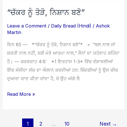
“ਚੱਕਰ ਨੂੰ ਤੋੜੋ, ਨਿਸ਼ਾਨ ਬਣੋ”
“ਚੱਕਰ
ਨੂੰ
Leave a Comment
/
Daily Bread (Hindi)
/
Ashok
ਤੋੜੋ,
Martin
ਨਿਸ਼ਾਨ
ਦਿਨ 85 — *“ਚੱਕਰ ਨੂੰ ਤੋੜੋ, ਨਿਸ਼ਾਨ ਬਣੋ”* > `“ਬਲ ਨਾਲ ਜਾਂ
ਬਣੋ”
ਸ਼ਕਤੀ ਨਾਲ ਨਹੀਂ, ਸਗੋਂ ਮੇਰੇ ਆਤਮਾ ਨਾਲ,” ਸੈਨਾਂ ਦਾ ਯਹੋਵਾਹ ਕਹਿੰਦਾ
ਹੈ। — ਜ਼ਕਰਯਾਹ 4:6` *1 ਇਤਹਾਸ 1-3* ਵਿੱਚ ਵੰਸ਼ਾਵਲੀਆਂ
ਇੱਕ ਸੰਜੀਦਾ ਸੱਚ ਦਾ ਐਲਾਨ ਕਰਦੀਆਂ ਹਨ: ਜ਼ਿੰਦਗੀਆਂ ਨੂੰ ਉਸ ਚੀਜ਼
ਦੁਆਰਾ ਯਾਦ ਕੀਤਾ ਜਾਂਦਾ ਹੈ, ਜੋ ਉਹ ਅੱਗੇ ਲੈ
Read More »
1
2
…
10
Next
→