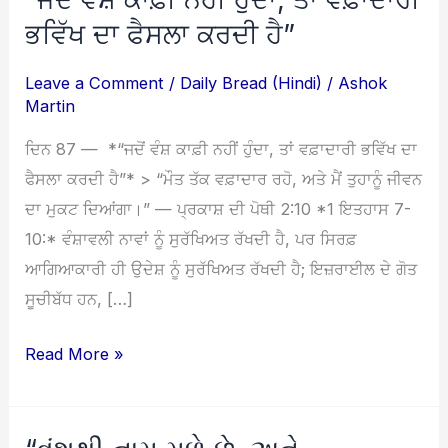
ਵੰਸ਼
ਭਵਿੱਖ ਦਾ ਫੈਸਲਾ ਕਰਦੀ ਹੈ”
ਕਾਫ਼ੀ
Leave a Comment
/
Daily Bread (Hindi)
/
Ashok
ਨਹੀਂ
Martin
ਹੁੰਦਾ,
ਤਾਂ
ਦਿਨ 87 — *“ਜਦੋਂ ਵੰਸ਼ ਕਾਫ਼ੀ ਨਹੀਂ ਹੁੰਦਾ, ਤਾਂ ਵਫ਼ਾਦਾਰੀ ਭਵਿੱਖ ਦਾ
ਵਫ਼ਾਦਾਰੀ
ਫੈਸਲਾ ਕਰਦੀ ਹੈ”* > “ਮੌਤ ਤੱਕ ਵਫ਼ਾਦਾਰ ਰਹੋ, ਅਤੇ ਮੈਂ ਤੁਹਾਨੂੰ ਜੀਵਨ
ਭਵਿੱਖ
ਦਾ ਮੁਕਟ ਦਿਆਂਗਾ।” — ਪ੍ਰਕਾਸ਼ ਦੀ ਪੋਥੀ 2:10 *1 ਇਤਹਾਸ 7-
ਦਾ
10:* ਵੰਸ਼ਾਵਲੀ ਨਾਵਾਂ ਨੂੰ ਸੁਰੱਖਿਅਤ ਰੱਖਦੀ ਹੈ, ਪਰ ਸਿਰਫ਼
ਫੈਸਲਾ
ਆਗਿਆਕਾਰੀ ਹੀ ਉਦੇਸ਼ ਨੂੰ ਸੁਰੱਖਿਅਤ ਰੱਖਦੀ ਹੈ; ਇਜ਼ਰਾਈਲ ਦੇ ਗੋਤ
ਕਰਦੀ
ਸੂਚੀਬੱਧ ਹਨ, […]
ਹੈ”
Read More »
“વંશથી