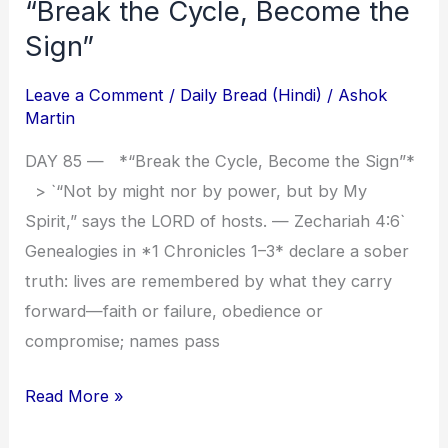
“Break the Cycle, Become the
“Break
the
Sign”
Cycle,
Leave a Comment
/
Daily Bread (Hindi)
/
Ashok
Become
Martin
the
Sign”
DAY 85 — *“Break the Cycle, Become the Sign”*
> `“Not by might nor by power, but by My
Spirit,” says the LORD of hosts. — Zechariah 4:6`
Genealogies in *1 Chronicles 1–3* declare a sober
truth: lives are remembered by what they carry
forward—faith or failure, obedience or
compromise; names pass
Read More »