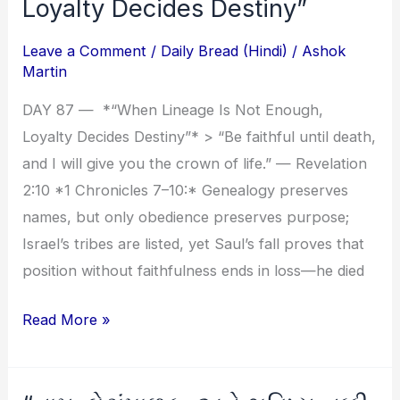
Lineage
Loyalty Decides Destiny”
Is
Leave a Comment
/
Daily Bread (Hindi)
/
Ashok
Not
Martin
Enough,
Loyalty
DAY 87 — *“When Lineage Is Not Enough,
Decides
Loyalty Decides Destiny”* > “Be faithful until death,
Destiny”
and I will give you the crown of life.” — Revelation
2:10 *1 Chronicles 7–10:* Genealogy preserves
names, but only obedience preserves purpose;
Israel’s tribes are listed, yet Saul’s fall proves that
position without faithfulness ends in loss—he died
Read More »