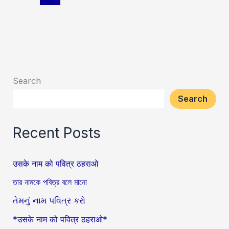
Search
Search
Recent Posts
उसके नाम को पवित्र ठहराओ
তার নামকে পবিত্র বলে মানো
તેમનું નામ પવિત્ર કરો
*उसके नाम को पवित्र ठहराओ*