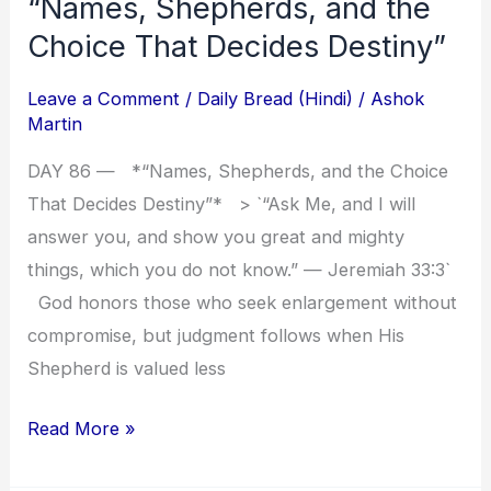
“Names, Shepherds, and the
“Names,
Shepherds,
Choice That Decides Destiny”
and
Leave a Comment
/
Daily Bread (Hindi)
/
Ashok
the
Martin
Choice
That
DAY 86 — *“Names, Shepherds, and the Choice
Decides
That Decides Destiny”* > `“Ask Me, and I will
Destiny”
answer you, and show you great and mighty
things, which you do not know.” — Jeremiah 33:3`
God honors those who seek enlargement without
compromise, but judgment follows when His
Shepherd is valued less
Read More »