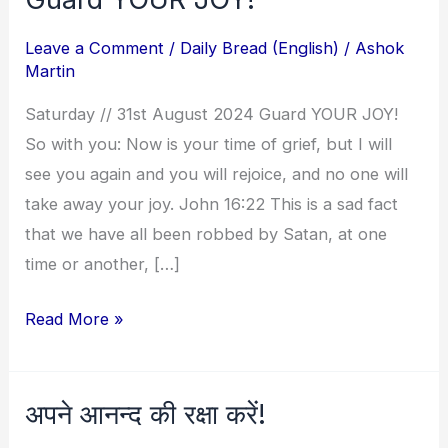
YOUR
Leave a Comment
/
Daily Bread (English)
/
Ashok
JOY!
Martin
Saturday // 31st August 2024 Guard YOUR JOY!
So with you: Now is your time of grief, but I will
see you again and you will rejoice, and no one will
take away your joy. John 16:22 This is a sad fact
that we have all been robbed by Satan, at one
time or another, […]
Read More »
अपने आनन्द की रक्षा करें!
अपने
आनन्द