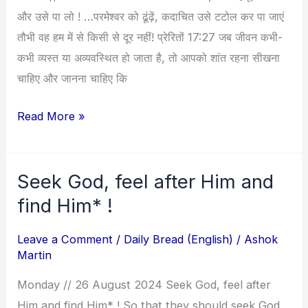
और
और उसे पा लो ! …परमेश्वर को ढूंढ़ें, कदाचित उसे टटोल कर पा जाएं
उसे
तौभी वह हम में से किसी से दूर नहीं! प्रेरितों 17:27 जब जीवन कभी-
पा
कभी व्यस्त या अव्यवस्थित हो जाता है, तो आपको शांत रहना सीखना
लो
चाहिए और जानना चाहिए कि
!
Read More »
Seek God, feel after Him and
Seek
God,
find Him* !
feel
Leave a Comment
/
Daily Bread (English)
/
Ashok
after
Martin
Him
and
Monday // 26 August 2024 Seek God, feel after
find
Him and find Him* ! So that they should seek God,