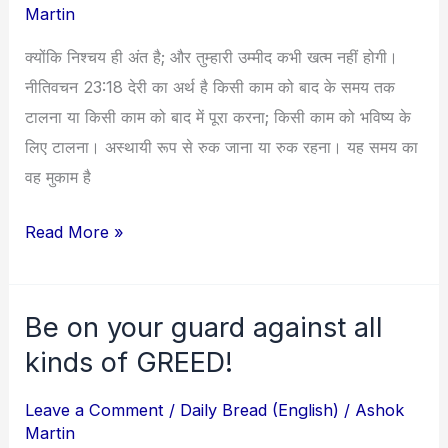
Martin
आपकि
प्रार्थना
क्योंकि निश्चय ही अंत है; और तुम्हारी उम्मीद कभी खत्म नहीं होगी।
सुनने
नीतिवचन 23:18 देरी का अर्थ है किसी काम को बाद के समय तक
में
टालना या किसी काम को बाद में पूरा करना; किसी काम को भविष्य के
देरी
लिए टालना। अस्थायी रूप से रुक जाना या रुक रहना। यह समय का
कर
वह मुकाम है
रह
है
Read More »
तो
इसे
जरूर
Be on your guard against all
Be
सुने
on
kinds of GREED!
your
Leave a Comment
/
Daily Bread (English)
/
Ashok
guard
Martin
against