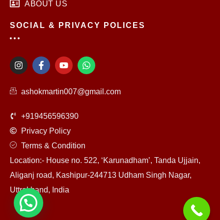
ABOUT US
SOCIAL & PRIVACY POLICES
I
F
Y
W
n
a
o
h
s
c
u
a
t
e
t
t
ashokmartin007@gmail.com
a
b
u
s
g
o
b
a
r
o
e
p
+919456596390
a
k
p
m
-
Privacy Policy
f
Terms & Condition
Location:- House no. 522, ‘Karunadham’, Tanda Ujjain,
Aliganj road, Kashipur-244713 Udham Singh Nagar,
Uttrakhand, India