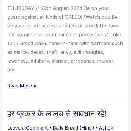
all
THURSDAY // 29th August 2024 Be on your
kinds
guard against all kinds of GREED! “Watch out! Be
of
on your guard against all kinds of greed; life does
GREED!
not consist in an abundance of possessions.” Luke
12:15 Greed walks hand-in-hand with partners such
as malice, deceit, theft, envy, evil thoughts,
lewdness, adultery, slander, arrogance, murder,
and
Read More »
हर प्रकार के लालच से सावधान रहें!
हर
प्रकार
Leave a Comment
/
Daily Bread (Hindi)
/
Ashok
के