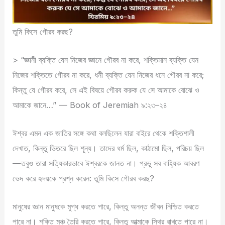
তুমি কিসে গৌরব করছ?
> “জ্ঞানী ব্যক্তি যেন নিজের জ্ঞানে গৌরব না করে, শক্তিমান ব্যক্তি যেন
নিজের শক্তিতে গৌরব না করে, ধনী ব্যক্তি যেন নিজের ধনে গৌরব না করে;
কিন্তু যে গৌরব করে, সে এই বিষয়ে গৌরব করুক যে সে আমাকে বোঝে ও
আমাকে জানে…” — Book of Jeremiah ৯:২৩–২৪
ঈশ্বর এমন এক জাতির সঙ্গে কথা বলছিলেন যারা বাইরে থেকে শক্তিশালী
দেখাত, কিন্তু ভিতরে ছিল শূন্য। তাদের ধর্ম ছিল, কাঠামো ছিল, পরিচয় ছিল
—তবুও তারা সত্যিকারভাবে ঈশ্বরকে জানত না। প্রভু সব বাহ্যিক আবরণ
ভেদ করে হৃদয়কে প্রশ্ন করেন: তুমি কিসে গৌরব করছ?
মানুষের জ্ঞান মানুষকে মুগ্ধ করতে পারে, কিন্তু অনন্ত জীবন নিশ্চিত করতে
পারে না। শক্তি মঞ্চ তৈরি করতে পারে, কিন্তু আত্মাকে স্থির রাখতে পারে না।