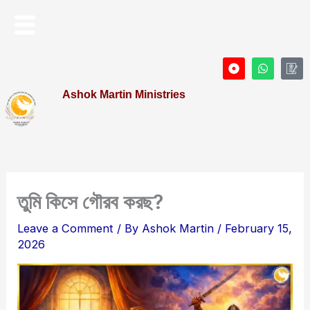
Skip
Menu
to
content
D
W
I
o
h
c
t
a
o
Ashok Martin Ministries
-
t
n
c
s
-
i
a
P
r
p
r
c
p
o
l
f
e
i
l
e
তুমি কিসে গৌরব করছ?
Leave a Comment
/ By
Ashok Martin
/
February 15,
2026