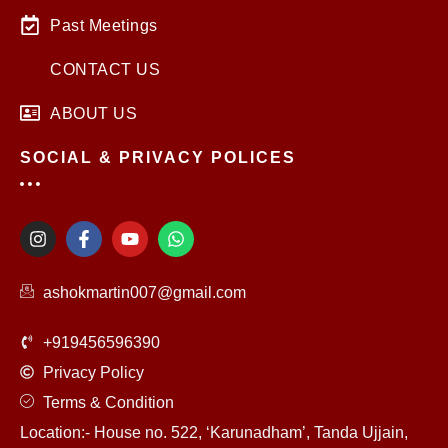
Past Meetings
CONTACT US
ABOUT US
SOCIAL & PRIVACY POLICES
I
F
Y
W
n
a
o
h
s
c
u
a
t
e
t
t
ashokmartin007@gmail.com
a
b
u
s
g
o
b
a
r
o
e
p
+919456596390
a
k
p
m
-
Privacy Policy
f
Terms & Condition
Location:- House no. 522, ‘Karunadham’, Tanda Ujjain,