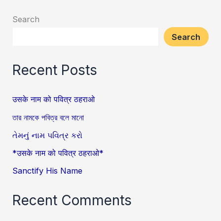
Search
Search
Recent Posts
उसके नाम को पवित्र ठहराओ
তার নামকে পবিত্র বলে মানো
તેમનું નામ પવિત્ર કરો
*उसके नाम को पवित्र ठहराओ*
Sanctify His Name
Recent Comments