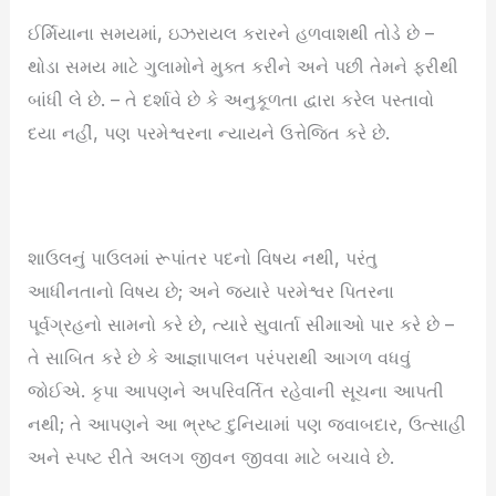
ઈર્મિયાના સમયમાં, ઇઝરાયલ કરારને હળવાશથી તોડે છે –
થોડા સમય માટે ગુલામોને મુક્ત કરીને અને પછી તેમને ફરીથી
બાંધી લે છે. – તે દર્શાવે છે કે અનુકૂળતા દ્વારા કરેલ પસ્તાવો
દયા નહીં, પણ પરમેશ્વરના ન્યાયને ઉત્તેજિત કરે છે.
શાઉલનું પાઉલમાં રૂપાંતર પદનો વિષય નથી, પરંતુ
આધીનતાનો વિષય છે; અને જ્યારે પરમેશ્વર પિતરના
પૂર્વગ્રહનો સામનો કરે છે, ત્યારે સુવાર્તા સીમાઓ પાર કરે છે –
તે સાબિત કરે છે કે આજ્ઞાપાલન પરંપરાથી આગળ વધવું
જોઈએ. કૃપા આપણને અપરિવર્તિત રહેવાની સૂચના આપતી
નથી; તે આપણને આ ભ્રષ્ટ દુનિયામાં પણ જવાબદાર, ઉત્સાહી
અને સ્પષ્ટ રીતે અલગ જીવન જીવવા માટે બચાવે છે.