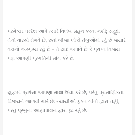
પરમેશ્વર પ્રદેશ આપે ત્યારે વિલંબ સહન કરતા નથી; યહૂદા
તેનો વારસો મેળવે છે, છતાં બીજા લોકો તંબુઓમાં રહે છે જ્યારે
વચનો અસ્પૃશ્ય રહે છે – તે યાદ અપાવે છે કે પ્રાપ્ત વિજય
પણ આપણી પ્રગતિની માંગ કરે છે.
યુદ્ધમાં પ્રશંસા આપણા માથા ઉંચા કરે છે, પરંતુ પ્રામાણિકતા
વિજયને જાળવી રાખે છે; ન્યાયીઓ ફક્ત ગીતો દ્વારા નહીં,
પરંતુ પ્રભુના આજ્ઞાપાલન દ્વારા દૃઢ રહે છે.