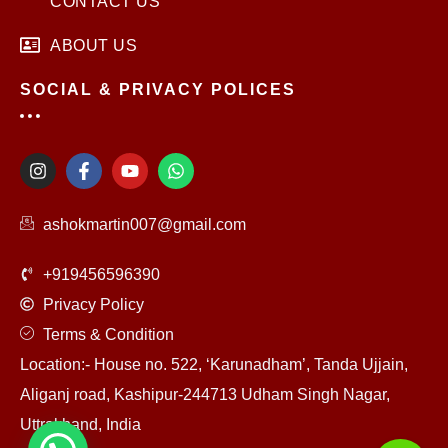
CONTACT US
ABOUT US
SOCIAL & PRIVACY POLICES
I
F
Y
W
n
a
o
h
s
c
u
a
t
e
t
t
ashokmartin007@gmail.com
a
b
u
s
g
o
b
a
r
o
e
p
+919456596390
a
k
p
m
-
Privacy Policy
f
Terms & Condition
Location:- House no. 522, ‘Karunadham’, Tanda Ujjain,
Aliganj road, Kashipur-244713 Udham Singh Nagar,
Uttrakhand, India