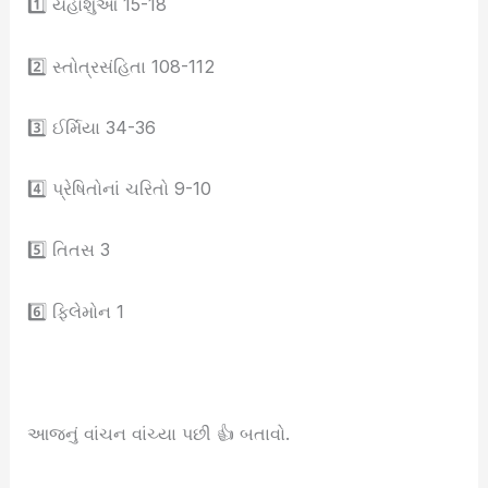
1️⃣ યહોશુઆ 15-18
2️⃣ સ્તોત્રસંહિતા 108-112
3️⃣ ઈર્મિયા 34-36
4️⃣ પ્રેષિતોનાં ચરિતો 9-10
5️⃣ તિતસ 3
6️⃣ ફિલેમોન 1
આજનું વાંચન વાંચ્યા પછી 👍 બતાવો.