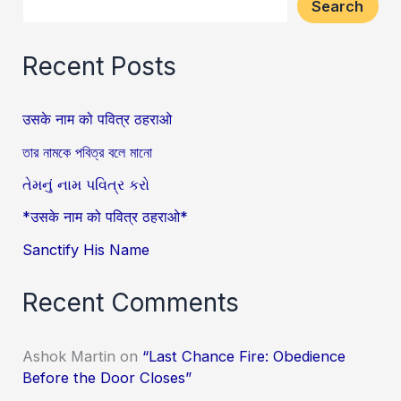
Search
Recent Posts
उसके नाम को पवित्र ठहराओ
তার নামকে পবিত্র বলে মানো
તેમનું નામ પવિત્ર કરો
*उसके नाम को पवित्र ठहराओ*
Sanctify His Name
Recent Comments
Ashok Martin
on
“Last Chance Fire: Obedience
Before the Door Closes”