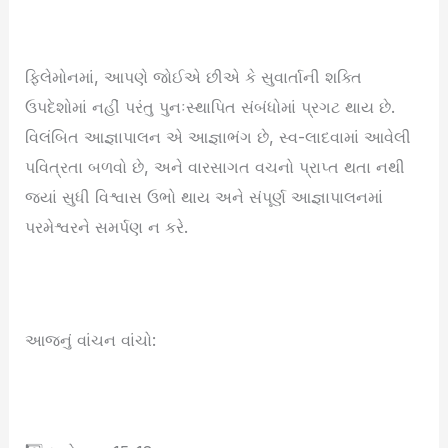
ફિલેમોનમાં, આપણે જોઈએ છીએ કે સુવાર્તાની શક્તિ
ઉપદેશોમાં નહીં પરંતુ પુનઃસ્થાપિત સંબંધોમાં પ્રગટ થાય છે.
વિલંબિત આજ્ઞાપાલન એ આજ્ઞાભંગ છે, સ્વ-લાદવામાં આવેલી
પવિત્રતા બળવો છે, અને વારસાગત વચનો પ્રાપ્ત થતા નથી
જ્યાં સુધી વિશ્વાસ ઉભો થાય અને સંપૂર્ણ આજ્ઞાપાલનમાં
પરમેશ્વરને સમર્પણ ન કરે.
આજનું વાંચન વાંચો: