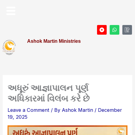
Skip
Menu
to
content
D
W
I
o
h
c
t
a
o
Ashok Martin Ministries
-
t
n
c
s
-
i
a
P
r
p
r
c
p
o
l
f
e
i
l
e
અધૂરું આજ્ઞાપાલન પૂર્ણ
અધિકારમાં વિલંબ કરે છે
Leave a Comment
/ By
Ashok Martin
/
December
19, 2025