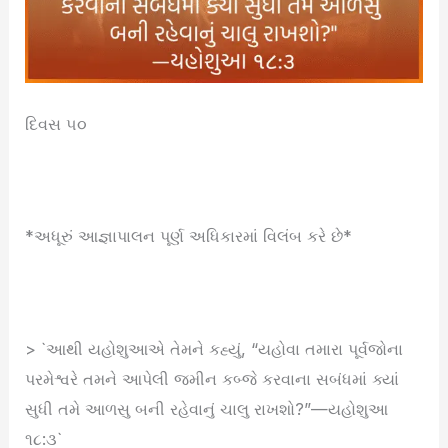
દિવસ ૫૦
*અધૂરું આજ્ઞાપાલન પૂર્ણ અધિકારમાં વિલંબ કરે છે*
> `આથી યહોશુઆએ તેમને કહ્યું, “યહોવા તમારા પૂર્વજોના
પરમેશ્વરે તમને આપેલી જમીન કબ્જે કરવાના સબંધમાં ક્યાં
સુધી તમે આળસુ બની રહેવાનું ચાલુ રાખશો?”—યહોશુઆ
૧૮:૩`