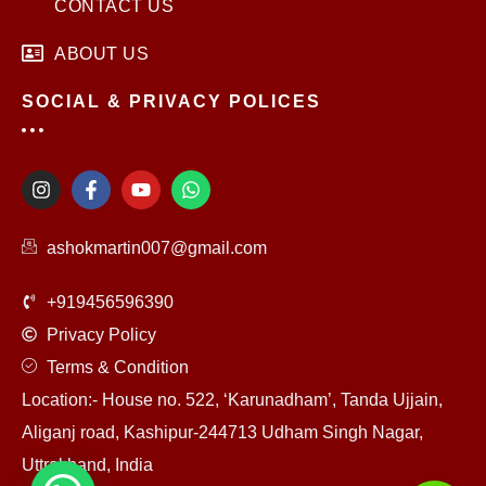
CONTACT US
ABOUT US
SOCIAL & PRIVACY POLICES
I
F
Y
W
n
a
o
h
s
c
u
a
t
e
t
t
ashokmartin007@gmail.com
a
b
u
s
g
o
b
a
r
o
e
p
+919456596390
a
k
p
m
-
Privacy Policy
f
Terms & Condition
Location:- House no. 522, ‘Karunadham’, Tanda Ujjain,
Aliganj road, Kashipur-244713 Udham Singh Nagar,
Uttrakhand, India