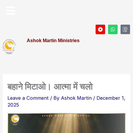
Skip
Menu
to
content
D
W
I
o
h
c
t
a
o
Ashok Martin Ministries
-
t
n
c
s
-
i
a
P
r
p
r
c
p
o
l
f
e
i
l
e
बहाने मिटाओ। आत्मा में चलो
Leave a Comment
/ By
Ashok Martin
/
December 1,
2025