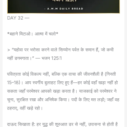
DAY 32 —
*बहाने मिटाओ। आत्मा में चलो*
> “यहोवा पर भरोसा करने वाले सिय्योन पर्वत के समान हैं, जो कभी
नहीं डगमगाता।” — भजन 125:1
पवित्रता कोई विकल्प नहीं, बल्कि एक वाचा की जीवनशैली है (गिनती
15–18)। आप स्वर्गीय बुलाहट लिए हुए हैं—हर कोई वहाँ खड़ा नहीं हो
सकता जहाँ परमेश्वर आपको खड़ा करता है। याजकाई को परमेश्वर ने
चुना, सुरक्षित रखा और अभिषेक किया। पदों के लिए मत लड़ो; जहाँ वह
ठहराए, वहीं खड़े रहो।
दाऊद सिखाता है: हर युद्ध की शुरुआत डर से नहीं, उपासना से होती है