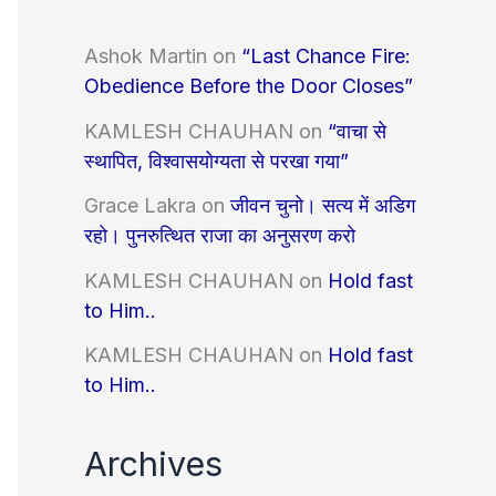
Ashok Martin
on
“Last Chance Fire:
Obedience Before the Door Closes”
KAMLESH CHAUHAN
on
“वाचा से
स्थापित, विश्वासयोग्यता से परखा गया”
Grace Lakra
on
जीवन चुनो। सत्य में अडिग
रहो। पुनरुत्थित राजा का अनुसरण करो
KAMLESH CHAUHAN
on
Hold fast
to Him..
KAMLESH CHAUHAN
on
Hold fast
to Him..
Archives