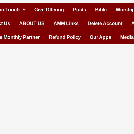
 in Touch
Give Offering
Posts
Bible
Worship
t Us
ABOUT US
AMM Links
Delete Account
A
 Monthly Partner
Refund Policy
Our Apps
Media