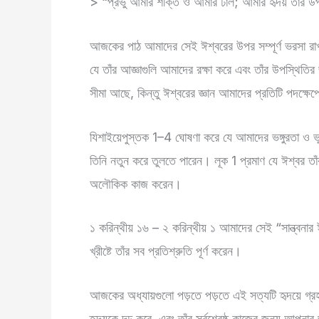
> “প্রভু আমার শক্তি ও আমার ঢাল; আমার হৃদয় তাঁর
আজকের পাঠ আমাদের সেই ঈশ্বরের উপর সম্পূর্ণ ভরসা রাখত
যে তাঁর আজ্ঞাগুলি আমাদের রক্ষা করে এবং তাঁর উপস্থিতি
সীমা আছে, কিন্তু ঈশ্বরের জ্ঞান আমাদের প্রতিটি পদক্ষেপ
যিশাইয়েপুস্তক 1–4 ঘোষণা করে যে আমাদের ভঙ্গুরতা ও ভু
তিনি নতুন করে তুলতে পারেন। লূক 1 প্রমাণ যে ঈশ্বর তাঁর 
অলৌকিক কাজ করেন।
১ করিন্থীয় ১৬ – ২ করিন্থীয় ১ আমাদের সেই “সান্ত্বনার 
খ্রীষ্টে তাঁর সব প্রতিশ্রুতি পূর্ণ করেন।
আজকের অধ্যায়গুলো পড়তে পড়তে এই সত্যটি হৃদয়ে গ
হৃদয়কে দৃঢ় করে, এবং তাঁর সর্বশ্রেষ্ঠ কাজের জন্য আপনা