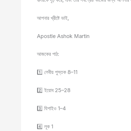
আপনার খ্রীষ্টে ভাই,
Apostle Ashok Martin
আজকের পাঠ:
1️⃣ লেবীয় পুস্তক 8–11
2️⃣ ইয়োব 25–28
3️⃣ যিশাইও 1–4
4️⃣ লূক 1