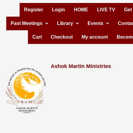
Skip
Register
Login
HOME
LIVE TV
Get
to
Past Meetings
Library
Events
Contac
content
Cart
Checkout
My account
Become
Ashok Martin Ministries