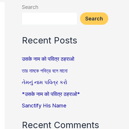
Search
Search
Recent Posts
उसके नाम को पवित्र ठहराओ
তার নামকে পবিত্র বলে মানো
તેમનું નામ પવિત્ર કરો
*उसके नाम को पवित्र ठहराओ*
Sanctify His Name
Recent Comments