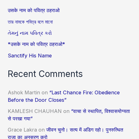
उसके नाम को पवित्र ठहराओ
তার নামকে পবিত্র বলে মানো
તેમનું નામ પવિત્ર કરો
*उसके नाम को पवित्र ठहराओ*
Sanctify His Name
Recent Comments
Ashok Martin
on
“Last Chance Fire: Obedience
Before the Door Closes”
KAMLESH CHAUHAN
on
“वाचा से स्थापित, विश्वासयोग्यता
से परखा गया”
Grace Lakra
on
जीवन चुनो। सत्य में अडिग रहो। पुनरुत्थित
राजा का अनुसरण करो