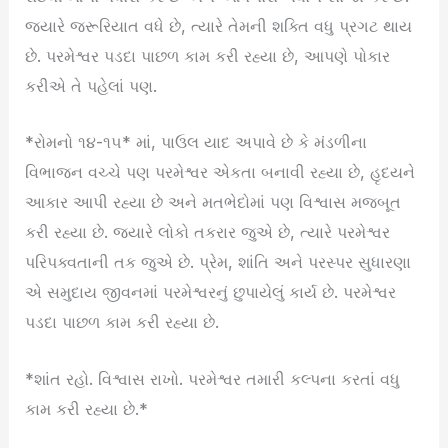
જ્યારે જરૂરિયાત વધે છે, ત્યારે તેમની શક્તિ વધુ પ્રગટ થાય
છે. પરમેશ્વર પડદા પાછળ કામ કરી રહ્યા છે, આપણે પોકાર
કરીએ તે પહેલાં પણ.
*રોમનો ૧૪-૧૫* માં, પાઉલ યાદ અપાવે છે કે મંડળીના
વિભાજન વચ્ચે પણ પરમેશ્વર એકતા બનાવી રહ્યા છે, હૃદયને
આકાર આપી રહ્યા છે અને મતભેદોમાં પણ વિશ્વાસ મજબૂત
કરી રહ્યા છે. જ્યારે લોકો તકરાર જુએ છે, ત્યારે પરમેશ્વર
પરિપક્વતાની તક જુએ છે. પ્રેમ, શાંતિ અને પરસ્પર સુધારણા
એ સમુદાય જીવનમાં પરમેશ્વરનું છુપાયેલું કાર્ય છે. પરમેશ્વર
પડદા પાછળ કામ કરી રહ્યા છે.
*શાંત રહો. વિશ્વાસ રાખો. પરમેશ્વર તમારી કલ્પના કરતાં વધુ
કામ કરી રહ્યા છે.*