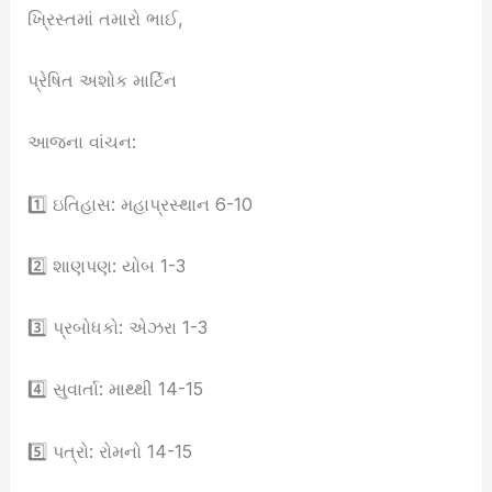
ખ્રિસ્તમાં તમારો ભાઈ,
પ્રેષિત અશોક માર્ટિન
આજના વાંચન:
1️⃣ ઇતિહાસ: મહાપ્રસ્થાન 6-10
2️⃣ શાણપણ: યોબ 1-3
3️⃣ પ્રબોધકો: એઝરા 1-3
4️⃣ સુવાર્તા: માથ્થી 14-15
5️⃣ પત્રો: રોમનો 14-15