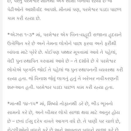
છે, પરંતુ પરમેશ્વર શાંતિથી એક સાક્ષી બનાવી રહ્યા છે જે
પેઢીઓને આશીર્વાદ આપશે. મૌનમાં પણ, પરમેશ્વર પડદા પાછળ
કામ કરી રહ્યા છે.
*એઝરા ૧-૩* માં, પરમેશ્વર એક બિન-યહૂદી રાજાના હૃદયને
ઉત્તેજિત કરે છે અને તેમના લોકોને પાછા ફરવા અને ફરીથી
બાંધવા માટે પ્રેરે છે. કોઈપણ પથ્થર મૂકવામાં આવે તે પહેલાં,
વેદી પુનઃસ્થાપિત કરવામાં આવે છે – તે દર્શાવે છે કે પરમેશ્વર
લોકોએ પ્રગતિ જોઈ તે પહેલાં જ પુનઃસ્થાપનની વ્યવસ્થા કરી
રહ્યા હતા. જે વિનાશ જેવું લાગતું હતું તે ખરેખર નવીકરણની
શરૂઆત હતી. પરમેશ્વર પડદા પાછળ કામ કરી રહ્યા હતા.
*માત્થી ૧૪-૧૫* માં, શિષ્યો તોફાનથી ડરે છે, ભીડ ભૂખનો
સામનો કરે છે, અને બીમાર લોકો સાજા થવા માટે આતુર હોય
છે – છતાં ઈસુ દરેક વખતે આગળ વધે છે. તે પાણી પર ચાલે છે,
રોટલીઓનો વધારો કરે છે અને આવનારા બધાને સાજા કરે છે.