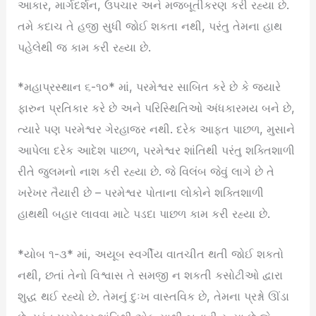
આકાર, માર્ગદર્શન, ઉપચાર અને મજબૂતીકરણ કરી રહ્યા છે.
તમે કદાચ તે હજી સુધી જોઈ શકતા નથી, પરંતુ તેમના હાથ
પહેલેથી જ કામ કરી રહ્યા છે.
*મહાપ્રસ્થાન ૬-૧૦* માં, પરમેશ્વર સાબિત કરે છે કે જ્યારે
ફારુન પ્રતિકાર કરે છે અને પરિસ્થિતિઓ અંધકારમય બને છે,
ત્યારે પણ પરમેશ્વર ગેરહાજર નથી. દરેક આફત પાછળ, મુસાને
આપેલા દરેક આદેશ પાછળ, પરમેશ્વર શાંતિથી પરંતુ શક્તિશાળી
રીતે જુલમનો નાશ કરી રહ્યા છે. જે વિલંબ જેવું લાગે છે તે
ખરેખર તૈયારી છે – પરમેશ્વર પોતાના લોકોને શક્તિશાળી
હાથથી બહાર લાવવા માટે પડદા પાછળ કામ કરી રહ્યા છે.
*યોબ ૧-૩* માં, અયૂબ સ્વર્ગીય વાતચીત થતી જોઈ શકતો
નથી, છતાં તેનો વિશ્વાસ તે સમજી ન શકતી કસોટીઓ દ્વારા
શુદ્ધ થઈ રહ્યો છે. તેમનું દુઃખ વાસ્તવિક છે, તેમના પ્રશ્નો ઊંડા