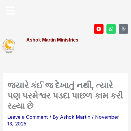
Skip
Menu
to
content
D
W
I
o
h
c
t
a
o
Ashok Martin Ministries
-
t
n
c
s
-
i
a
P
r
p
r
c
p
o
l
f
e
i
l
e
જયારે કંઈ જ દેખાતું નથી, ત્યારે
પણ પરમેશ્વર પડદા પાછળ કામ કરી
રહ્યા છે
Leave a Comment
/ By
Ashok Martin
/
November
13, 2025