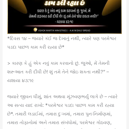
*દિવસ ૧૪ – જયારે કંઈ જ દેખાતું નથી, ત્યારે પણ પરમેશ્વર
પડદા પાછળ કામ કરી રહ્યા છે*
> કારણ કે હું એક નવું કામ કરવાનો છું. જુઓ, મેં તેમની
શરૂઆત કરી દીધી છે! શું તમે તેને જોઇ શકતા નથી?” –
યશાયા ૪૩:૧૯
જ્યારે જીવન ધીમું, શાંત અથવા મૂંઝવણભર્યું લાગે છે – ત્યારે
આ સત્ય યાદ રાખો: *પરમેશ્વર પડદા પાછળ કામ કરી રહ્યા
છે*. તમારી લડાઈમાં, તમારા દુઃખમાં, તમારા પુનઃનિર્માણમાં,
તમારા તોફાનોમાં અને તમારા સંબંધોમાં, પરમેશ્વર ગોઠવણ,