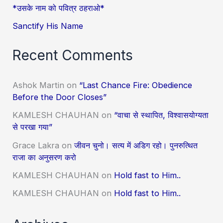
*उसके नाम को पवित्र ठहराओ*
Sanctify His Name
Recent Comments
Ashok Martin
on
“Last Chance Fire: Obedience
Before the Door Closes”
KAMLESH CHAUHAN
on
“वाचा से स्थापित, विश्वासयोग्यता
से परखा गया”
Grace Lakra
on
जीवन चुनो। सत्य में अडिग रहो। पुनरुत्थित
राजा का अनुसरण करो
KAMLESH CHAUHAN
on
Hold fast to Him..
KAMLESH CHAUHAN
on
Hold fast to Him..