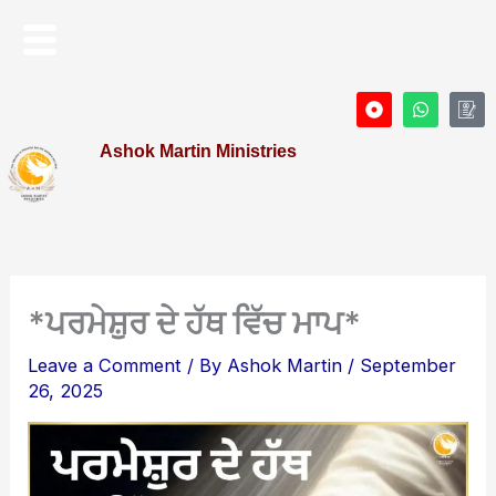
Skip
Menu
to
content
D
W
I
o
h
c
t
a
o
Ashok Martin Ministries
-
t
n
c
s
-
i
a
P
r
p
r
c
p
o
l
f
e
i
l
e
*ਪਰਮੇਸ਼ੁਰ ਦੇ ਹੱਥ ਵਿੱਚ ਮਾਪ*
Leave a Comment
/ By
Ashok Martin
/
September
26, 2025