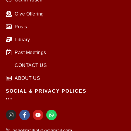
Give Offering
Posts
Library
Past Meetings
CONTACT US
ABOUT US
SOCIAL & PRIVACY POLICES
I
F
Y
W
n
a
o
h
s
c
u
a
t
e
t
t
ashokmartin007@gmail.com