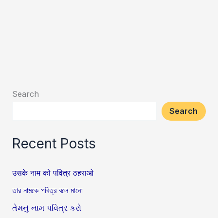
Search
Search
Recent Posts
उसके नाम को पवित्र ठहराओ
তার নামকে পবিত্র বলে মানো
તેમનું નામ પવિત્ર કરો