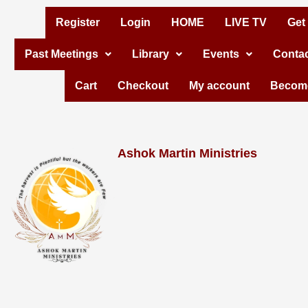
Skip
Register
Login
HOME
LIVE TV
Get
to
Past Meetings
Library
Events
Contac
content
Cart
Checkout
My account
Become
Ashok Martin Ministries