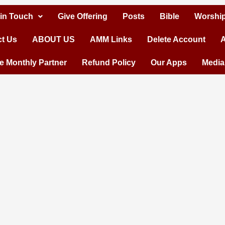
 in Touch
Give Offering
Posts
Bible
Worship
t Us
ABOUT US
AMM Links
Delete Account
A
 Monthly Partner
Refund Policy
Our Apps
Media