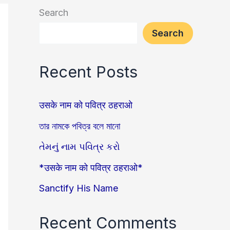
Search
Search
Recent Posts
उसके नाम को पवित्र ठहराओ
তার নামকে পবিত্র বলে মানো
તેમનું નામ પવિત્ર કરો
*उसके नाम को पवित्र ठहराओ*
Sanctify His Name
Recent Comments