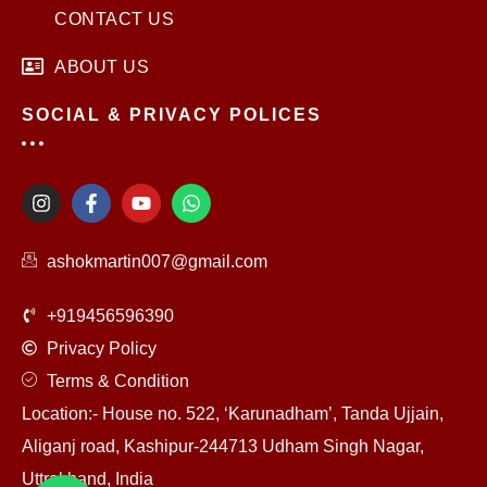
CONTACT US
ABOUT US
SOCIAL & PRIVACY POLICES
I
F
Y
W
n
a
o
h
s
c
u
a
t
e
t
t
ashokmartin007@gmail.com
a
b
u
s
g
o
b
a
r
o
e
p
+919456596390
a
k
p
m
-
Privacy Policy
f
Terms & Condition
Location:- House no. 522, ‘Karunadham’, Tanda Ujjain,
Aliganj road, Kashipur-244713 Udham Singh Nagar,
Uttrakhand, India