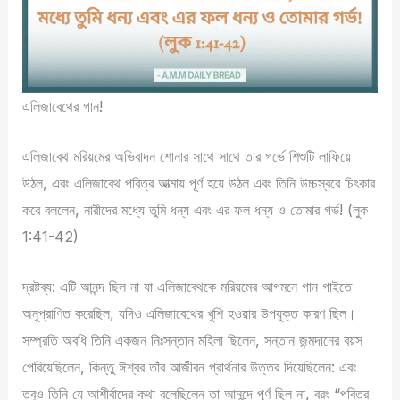
এলিজাবেথের গান!
এলিজাবেথ মরিয়মের অভিবাদন শোনার সাথে সাথে তার গর্ভে শিশুটি লাফিয়ে
উঠল, এবং এলিজাবেথ পবিত্র আত্মায় পূর্ণ হয়ে উঠল এবং তিনি উচ্চস্বরে চিৎকার
করে বললেন, নারীদের মধ্যে তুমি ধন্য এবং এর ফল ধন্য ও তোমার গর্ভ! (লুক
1:41-42)
দ্রষ্টব্য: এটি আনন্দ ছিল না যা এলিজাবেথকে মরিয়মের আগমনে গান গাইতে
অনুপ্রাণিত করেছিল, যদিও এলিজাবেথের খুশি হওয়ার উপযুক্ত কারণ ছিল।
সম্প্রতি অবধি তিনি একজন নিঃসন্তান মহিলা ছিলেন, সন্তান জন্মদানের বয়স
পেরিয়েছিলেন, কিন্তু ঈশ্বর তাঁর আজীবন প্রার্থনার উত্তর দিয়েছিলেন: এবং
তবুও তিনি যে আশীর্বাদের কথা বলেছিলেন তা আনন্দে পূর্ণ ছিল না, বরং “পবিত্র