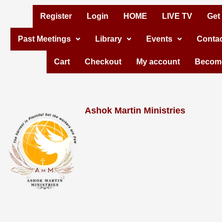
Skip
Register
Login
HOME
LIVE TV
Get
to
Past Meetings
Library
Events
Contac
content
Cart
Checkout
My account
Become
Ashok Martin Ministries