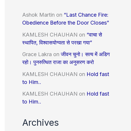
Ashok Martin
on
“Last Chance Fire:
Obedience Before the Door Closes”
KAMLESH CHAUHAN
on
“वाचा से
स्थापित, विश्वासयोग्यता से परखा गया”
Grace Lakra
on
जीवन चुनो। सत्य में अडिग
रहो। पुनरुत्थित राजा का अनुसरण करो
KAMLESH CHAUHAN
on
Hold fast
to Him..
KAMLESH CHAUHAN
on
Hold fast
to Him..
Archives