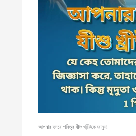
আপনার হৃদয়ে পবিত্র যীশু খ্রীষ্টকে জানুন!