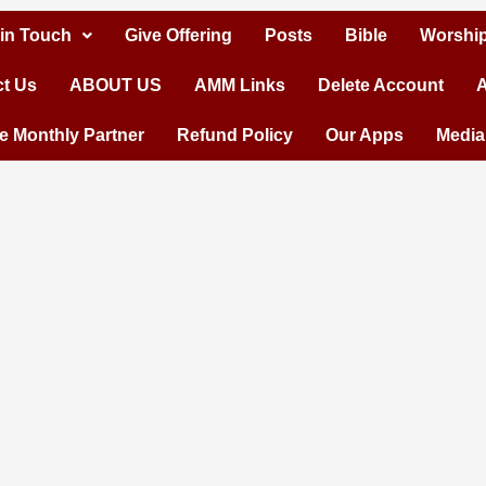
 in Touch
Give Offering
Posts
Bible
Worship
t Us
ABOUT US
AMM Links
Delete Account
A
 Monthly Partner
Refund Policy
Our Apps
Media