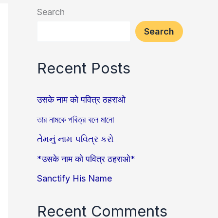
Search
Search
Recent Posts
उसके नाम को पवित्र ठहराओ
তার নামকে পবিত্র বলে মানো
તેમનું નામ પવિત્ર કરો
*उसके नाम को पवित्र ठहराओ*
Sanctify His Name
Recent Comments