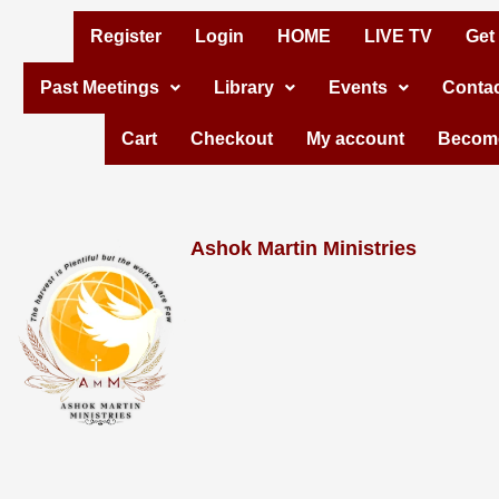
Skip
Register
Login
HOME
LIVE TV
Get
to
Past Meetings
Library
Events
Contac
content
Cart
Checkout
My account
Become
Ashok Martin Ministries