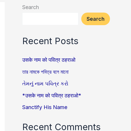
Search
Search
Recent Posts
उसके नाम को पवित्र ठहराओ
তার নামকে পবিত্র বলে মানো
તેમનું નામ પવિત્ર કરો
*उसके नाम को पवित्र ठहराओ*
Sanctify His Name
Recent Comments