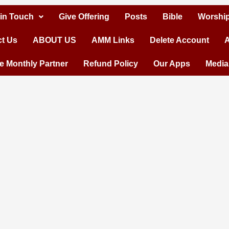
 in Touch
Give Offering
Posts
Bible
Worship
t Us
ABOUT US
AMM Links
Delete Account
A
 Monthly Partner
Refund Policy
Our Apps
Media