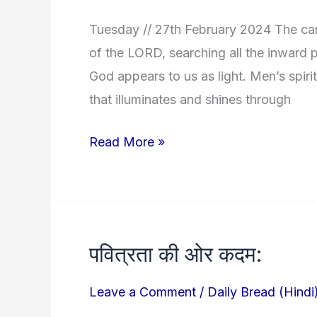
the
Tuesday // 27th February 2024 The cand
Lord!
of the LORD, searching all the inward p
God appears to us as light. Men’s spiri
that illuminates and shines through
Read More »
पवित्रता की ओर कदम:
पवित्रता
की
Leave a Comment
/
Daily Bread (Hindi
ओर