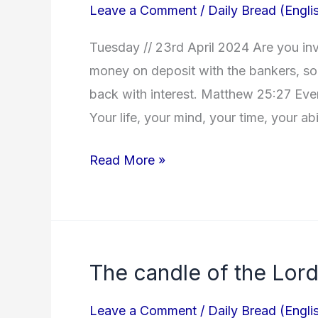
Leave a Comment
/
Daily Bread (Engli
investing
right?
Tuesday // 23rd April 2024 Are you inv
money on deposit with the bankers, so 
back with interest. Matthew 25:27 Eve
Your life, your mind, your time, your abi
Read More »
The candle of the Lord
The
candle
Leave a Comment
/
Daily Bread (Engli
of