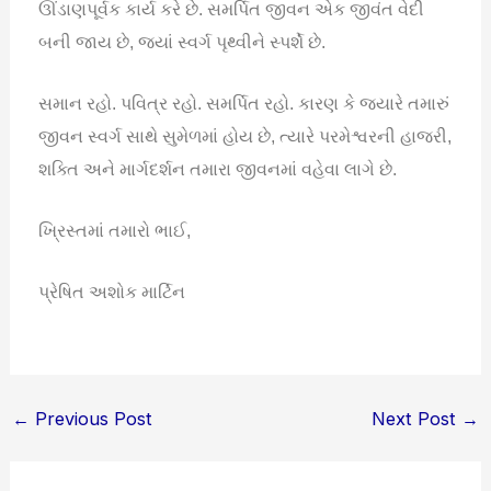
ઊંડાણપૂર્વક કાર્ય કરે છે. સમર્પિત જીવન એક જીવંત વેદી
બની જાય છે, જ્યાં સ્વર્ગ પૃથ્વીને સ્પર્શે છે.
સમાન રહો. પવિત્ર રહો. સમર્પિત રહો. કારણ કે જ્યારે તમારું
જીવન સ્વર્ગ સાથે સુમેળમાં હોય છે, ત્યારે પરમેશ્વરની હાજરી,
શક્તિ અને માર્ગદર્શન તમારા જીવનમાં વહેવા લાગે છે.
ખ્રિસ્તમાં તમારો ભાઈ,
પ્રેષિત અશોક માર્ટિન
←
Previous Post
Next Post
→