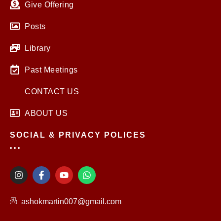
Give Offering
Posts
Library
Past Meetings
CONTACT US
ABOUT US
SOCIAL & PRIVACY POLICES
I
F
Y
W
n
a
o
h
s
c
u
a
t
e
t
t
ashokmartin007@gmail.com
a
b
u
s
g
o
b
a