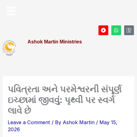
Skip
Menu
to
content
D
W
I
o
h
c
t
a
o
Ashok Martin Ministries
-
t
n
c
s
-
i
a
P
r
p
r
c
p
o
l
f
e
i
l
e
પવિત્રતા અને પરમેશ્વરની સંપૂર્ણ
ઇચ્છામાં જીવવું: પૃથ્વી પર સ્વર્ગ
લાવે છે
Leave a Comment
/ By
Ashok Martin
/
May 15,
2026