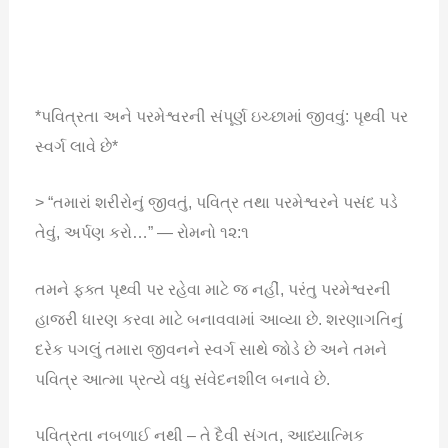
*પવિત્રતા અને પરમેશ્વરની સંપૂર્ણ ઇચ્છામાં જીવવું: પૃથ્વી પર
સ્વર્ગ લાવે છે*
> “તમારાં શરીરોનું જીવતું, પવિત્ર તથા પરમેશ્વરને પસંદ પડે
તેવું, અર્પણ કરો…” — રોમનો ૧૨:૧
તમને ફક્ત પૃથ્વી પર રહેવા માટે જ નહીં, પરંતુ પરમેશ્વરની
હાજરી ધારણ કરવા માટે બનાવવામાં આવ્યા છે. શરણાગતિનું
દરેક પગલું તમારા જીવનને સ્વર્ગ સાથે જોડે છે અને તમને
પવિત્ર આત્મા પ્રત્યે વધુ સંવેદનશીલ બનાવે છે.
પવિત્રતા નબળાઈ નથી – તે દૈવી સંગત, આધ્યાત્મિક