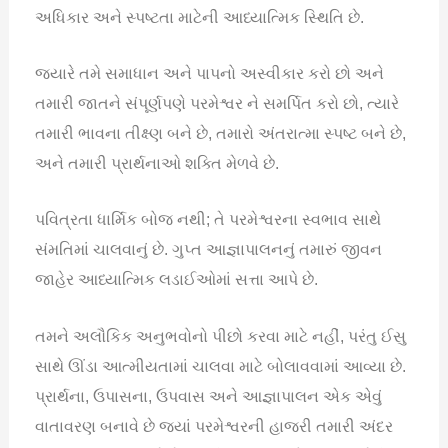
અધિકાર અને સ્પષ્ટતા માટેની આધ્યાત્મિક સ્થિતિ છે.
જ્યારે તમે સમાધાન અને પાપનો અસ્વીકાર કરો છો અને
તમારી જાતને સંપૂર્ણપણે પરમેશ્વર ને સમર્પિત કરો છો, ત્યારે
તમારી ભાવના તીક્ષ્ણ બને છે, તમારો અંતરાત્મા સ્પષ્ટ બને છે,
અને તમારી પ્રાર્થનાઓ શક્તિ મેળવે છે.
પવિત્રતા ધાર્મિક બોજ નથી; તે પરમેશ્વરના સ્વભાવ સાથે
સંમતિમાં ચાલવાનું છે. ગુપ્ત આજ્ઞાપાલનનું તમારું જીવન
જાહેર આધ્યાત્મિક લડાઈઓમાં સત્તા આપે છે.
તમને અલૌકિક અનુભવોનો પીછો કરવા માટે નહીં, પરંતુ ઈસુ
સાથે ઊંડા આત્મીયતામાં ચાલવા માટે બોલાવવામાં આવ્યા છે.
પ્રાર્થના, ઉપાસના, ઉપવાસ અને આજ્ઞાપાલન એક એવું
વાતાવરણ બનાવે છે જ્યાં પરમેશ્વરની હાજરી તમારી અંદર