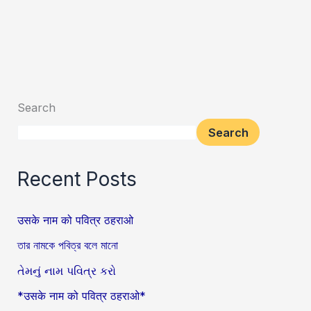
Search
Search
Recent Posts
उसके नाम को पवित्र ठहराओ
তার নামকে পবিত্র বলে মানো
તેમનું નામ પવિત્ર કરો
*उसके नाम को पवित्र ठहराओ*