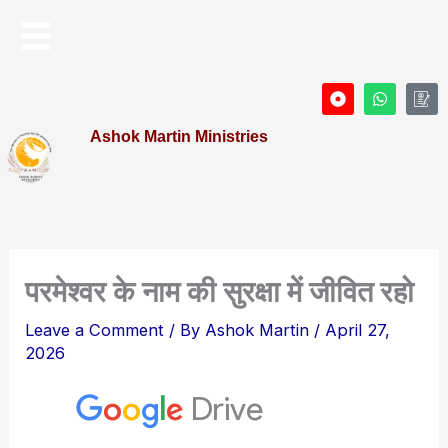
Skip
Menu
to
content
D
W
I
o
h
c
t
a
o
Ashok Martin Ministries
-
t
n
c
s
-
i
a
P
r
p
r
c
p
o
l
f
e
i
l
e
परमेश्वर के नाम की सुरक्षा में जीवित रहो
Leave a Comment
/ By
Ashok Martin
/
April 27,
2026