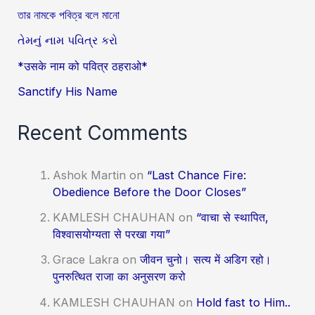
তার নামকে পবিত্র বলে মানো
તેમનું નામ પવિત્ર કરો
*उसके नाम को पवित्र ठहराओ*
Sanctify His Name
Recent Comments
Ashok Martin
on
“Last Chance Fire:
Obedience Before the Door Closes”
KAMLESH CHAUHAN
on
“वाचा से स्थापित,
विश्वासयोग्यता से परखा गया”
Grace Lakra
on
जीवन चुनो। सत्य में अडिग रहो।
पुनरुत्थित राजा का अनुसरण करो
KAMLESH CHAUHAN
on
Hold fast to Him..