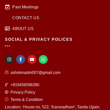
Past Meetings
CONTACT US
ABOUT US
SOCIAL & PRIVACY POLICES
I
F
Y
W
n
a
o
h
s
c
u
a
t
e
t
t
ashokmartin007@gmail.com
a
b
u
s
g
o
b
a
r
o
e
p
+919456596390
a
k
p
m
-
Privacy Policy
f
Terms & Condition
Location:- House no. 522, ‘Karunadham’, Tanda Ujjain,