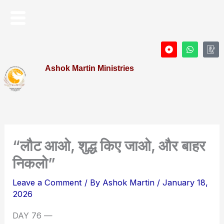
Skip
Menu
to
content
D
W
I
o
h
c
t
a
o
Ashok Martin Ministries
-
t
n
c
s
-
i
a
P
r
p
r
c
p
o
l
f
e
i
l
e
“लौट आओ, शुद्ध किए जाओ, और बाहर
निकलो”
Leave a Comment
/ By
Ashok Martin
/
January 18,
2026
DAY 76 —