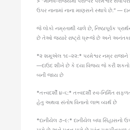
> “માનવ-રાજ્યમાં પરાત્પર પરમેશ્વર સવોર્પરી
ઉપર નાનામાં નાના માણસને સ્થાપે છે.” — દ
જે લોકો નમ્રતાથી ચાલે છે, નિષ્ઠાપૂર્વક પ્રાર્
છે તેઓ જ્યારે રાષ્ટ્રો ધ્રૂજે છે અને અનંતકાળ
*૨ શમૂએલ ૧૯-૨૨:* પરમેશ્વર નમ્ર રાજાને પુન
—દાઉદ શીખે છે કે દયા વિજય જે કરી શકતો નથી
બની જાય છે
*તત્ત્વદર્શી ૪-૬:* તત્ત્વદર્શી સ્વ-નિર્મિત સફ
હેતુ અથવા સંતોષ વિનાનો લાભ વ્યર્થ છે
*દાનીયેલ ૭-૯:* દાનીયેલ બધા સિંહાસનો ઉપ
પામે છે અને પતન પામે છે પરંતુ પ્રાચીનકાળ 