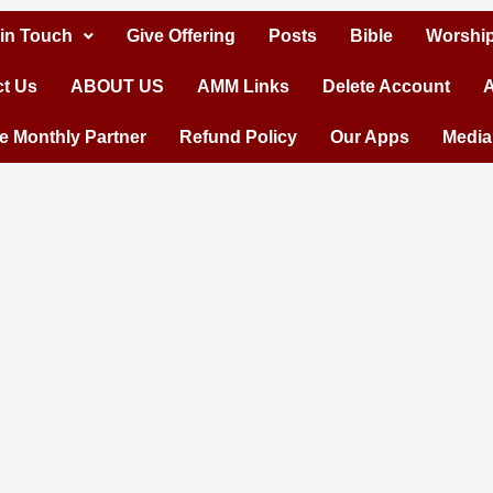
 in Touch
Give Offering
Posts
Bible
Worship
t Us
ABOUT US
AMM Links
Delete Account
A
 Monthly Partner
Refund Policy
Our Apps
Media