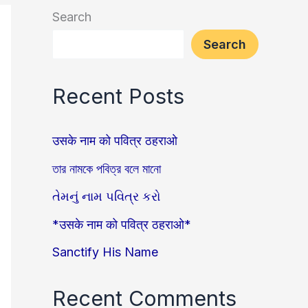
Search
Search
Recent Posts
उसके नाम को पवित्र ठहराओ
তার নামকে পবিত্র বলে মানো
તેમનું નામ પવિત્ર કરો
*उसके नाम को पवित्र ठहराओ*
Sanctify His Name
Recent Comments