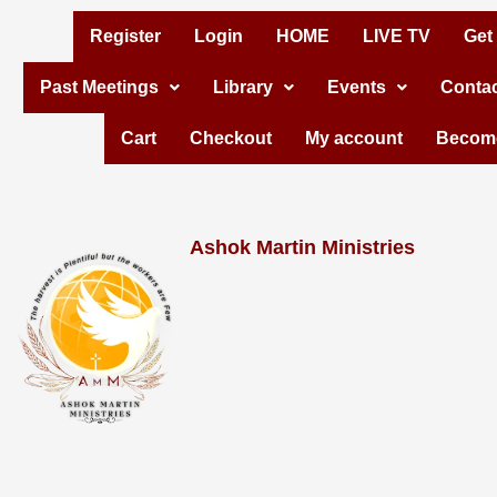
Skip
Register
Login
HOME
LIVE TV
Get
to
Past Meetings
Library
Events
Contac
content
Cart
Checkout
My account
Become
Ashok Martin Ministries