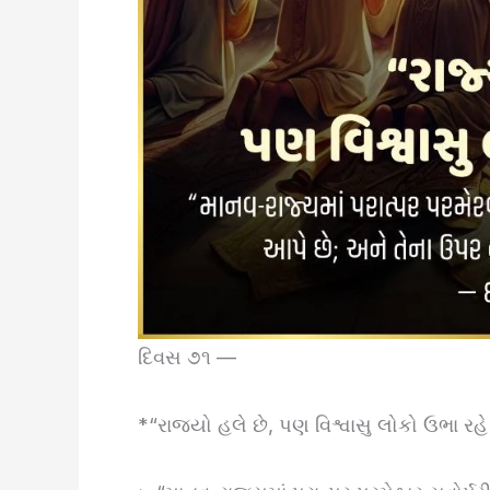
દિવસ ૭૧ —
*“રાજ્યો હલે છે, પણ વિશ્વાસુ લોકો ઉભા રહે