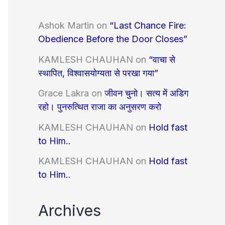
Ashok Martin
on
“Last Chance Fire:
Obedience Before the Door Closes”
KAMLESH CHAUHAN
on
“वाचा से
स्थापित, विश्वासयोग्यता से परखा गया”
Grace Lakra
on
जीवन चुनो। सत्य में अडिग
रहो। पुनरुत्थित राजा का अनुसरण करो
KAMLESH CHAUHAN
on
Hold fast
to Him..
KAMLESH CHAUHAN
on
Hold fast
to Him..
Archives