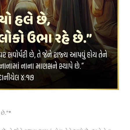
 છે.”*