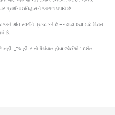
યારે પ્રાર્થના ઇતિહાસને આગળ ધપાવે છે
ને શાંત સ્વર્ગને પ્રગટ કરે છે – ન્યાય દયા માટે વિરામ
ગે છે.
નહીં. _”અહીં સંતો ધૈર્યવાન હોવા જોઈએે.” દર્શન