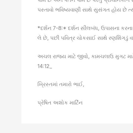
પસ્તાવો ભવિષ્યવાણી સાથે સુસંગત હોય છે ત્
*દર્શન 7-8:* દર્શન સીલબંધ, ઉપાસના કરનાર અ
લે છે, પછી પવિત્ર ચોકસાઈ સાથે રણશિંગડું વા
અચલ રાજ્ય માટે જીવો, કામચલાઉ મુગટ માટે 
14:12_
ખ્રિસ્તમાં તમારો ભાઈ,
પ્રેષિત અશોક માર્ટિન