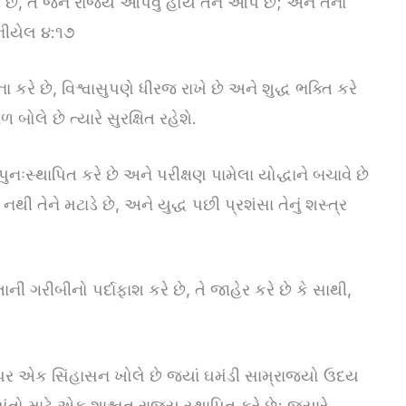
 છે, તે જેને રાજ્ય આપવું હોય તેને આપે છે; અને તેના
ાનીયેલ ૪:૧૭
થના કરે છે, વિશ્વાસુપણે ધીરજ રાખે છે અને શુદ્ધ ભક્તિ કરે
 બોલે છે ત્યારે સુરક્ષિત રહેશે.
ઃસ્થાપિત કરે છે અને પરીક્ષણ પામેલા યોદ્ધાને બચાવે છે
 તેને મટાડે છે, અને યુદ્ધ પછી પ્રશંસા તેનું શસ્ત્ર
ળતાની ગરીબીનો પર્દાફાશ કરે છે, તે જાહેર કરે છે કે સાથી,
ર એક સિંહાસન ખોલે છે જ્યાં ઘમંડી સામ્રાજ્યો ઉદય
સંતો માટે એક શાશ્વત રાજ્ય સ્થાપિત કરે છે; જ્યારે