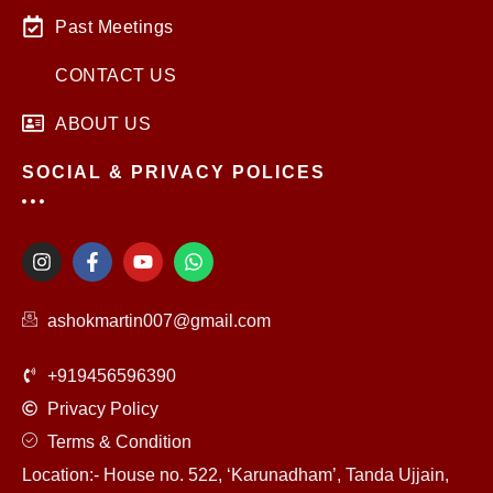
Past Meetings
CONTACT US
ABOUT US
SOCIAL & PRIVACY POLICES
I
F
Y
W
n
a
o
h
s
c
u
a
t
e
t
t
ashokmartin007@gmail.com
a
b
u
s
g
o
b
a
r
o
e
p
+919456596390
a
k
p
m
-
Privacy Policy
f
Terms & Condition
Location:- House no. 522, ‘Karunadham’, Tanda Ujjain,