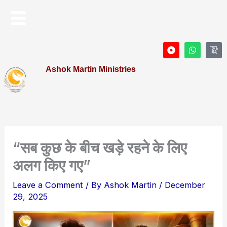
Skip
Menu
to
content
D
W
I
o
h
c
t
a
o
Ashok Martin Ministries
-
t
n
c
s
-
i
a
P
r
p
r
c
p
o
l
f
e
i
l
e
“सब कुछ के बीच खड़े रहने के लिए
अलग किए गए”
Leave a Comment
/ By
Ashok Martin
/
December
29, 2025