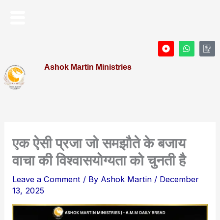
Skip
Menu
to
content
D
W
I
o
h
c
t
a
o
Ashok Martin Ministries
-
t
n
c
s
-
i
a
P
r
p
r
c
p
o
l
f
e
i
l
e
एक ऐसी प्रजा जो समझौते के बजाय
वाचा की विश्वासयोग्यता को चुनती है
Leave a Comment
/ By
Ashok Martin
/
December
13, 2025