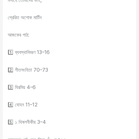
প্রেরিত অশোক মার্টিন
আজকের পাঠ:
1️⃣ ব্যবস্থাবিবরণ 13–16
2️⃣ গীতসংহিতা 70–73
3️⃣ যিরমিয় 4–6
4️⃣ যোহন 11–12
5️⃣ ১ থিষলনীকীয় 3–4