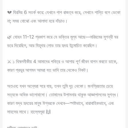
💔 যিরমিয় 6 সতর্ক করে: যেখানে পাপ রাজত্ব করে, সেখানে শান্তি বলে ডেকো
না; সময় বোঝো এবং আলাদা হয়ে দাঁড়াও।
🌿 যোহন 11–12 প্রকাশ করে যে ভক্তির মূল্য আছে—মরিয়মের সুগন্ধী ঘর
ভরে দিয়েছিল, আর যিহূদার লোভ তার হৃদয় উন্মোচিত করেছিল।
⚔️ ১ থিষলনীকীয় 4 আমাদের পবিত্র ও আশায় পূর্ণ জীবন যাপন করতে ডাকে,
কারণ প্রভুর আগমন আমরা যত ভাবি তার থেকেও নিকট।
অতএব: যখন অন্যেরা সরে যায়, তখন তুমি দৃঢ় থেকো। জনপ্রিয়তার চেয়ে
সত্যকে অধিক ভালোবাসো। তোমাদের উপাসনায় থাকুক আজ্ঞাপালনের সুগন্ধ।
কারণ শুদ্ধ হৃদয়ের মানুষ ঈশ্বরকে দেখবে—স্পষ্টভাবে, ধারাবাহিকভাবে, এবং
সাহসের সাথে। হাল্লেলূয়া 🙌
মসীহে তোমাদের ভাই,