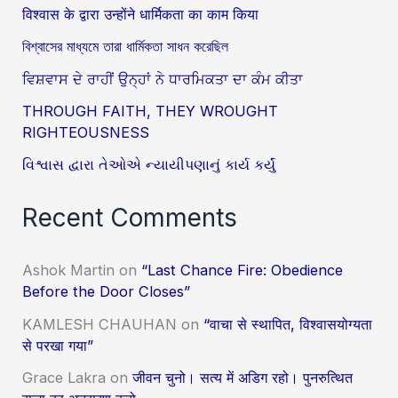
विश्वास के द्वारा उन्होंने धार्मिकता का काम किया
বিশ্বাসের মাধ্যমে তারা ধার্মিকতা সাধন করেছিল
ਵਿਸ਼ਵਾਸ ਦੇ ਰਾਹੀਂ ਉਨ੍ਹਾਂ ਨੇ ਧਾਰਮਿਕਤਾ ਦਾ ਕੰਮ ਕੀਤਾ
THROUGH FAITH, THEY WROUGHT
RIGHTEOUSNESS
વિશ્વાસ દ્વારા તેઓએ ન્યાયીપણાનું કાર્ય કર્યું
Recent Comments
Ashok Martin
on
“Last Chance Fire: Obedience
Before the Door Closes”
KAMLESH CHAUHAN
on
“वाचा से स्थापित, विश्वासयोग्यता
से परखा गया”
Grace Lakra
on
जीवन चुनो। सत्य में अडिग रहो। पुनरुत्थित