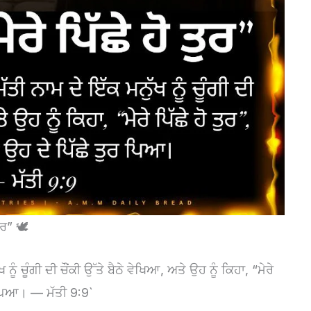
ਰ” 🕊️
ਖ ਨੂੰ ਚੂੰਗੀ ਦੀ ਚੌਂਕੀ ਉੱਤੇ ਬੈਠੇ ਵੇਖਿਆ, ਅਤੇ ਉਹ ਨੂੰ ਕਿਹਾ, “ਮੇਰੇ
ਰ ਪਿਆ। — ਮੱਤੀ 9:9`