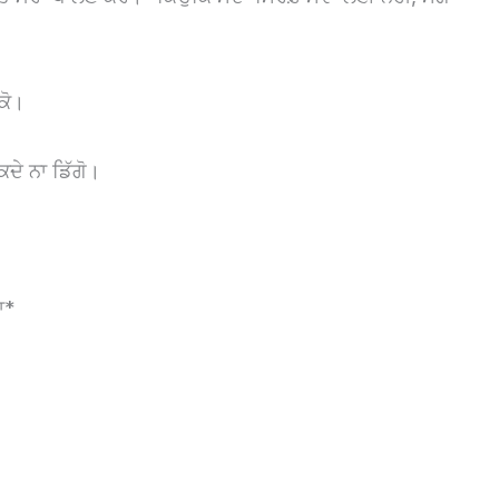
ਸਕੋ।
 ਕਦੇ ਨਾ ਡਿੱਗੋ।
ਾ*