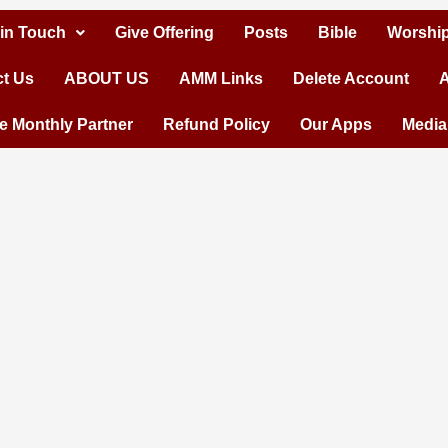
 in Touch
Give Offering
Posts
Bible
Worship
t Us
ABOUT US
AMM Links
Delete Account
A
 Monthly Partner
Refund Policy
Our Apps
Media