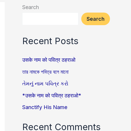
Search
Search
Recent Posts
उसके नाम को पवित्र ठहराओ
তার নামকে পবিত্র বলে মানো
તેમનું નામ પવિત્ર કરો
*उसके नाम को पवित्र ठहराओ*
Sanctify His Name
Recent Comments