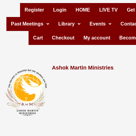
Skip
Register
Login
HOME
LIVE TV
Get
to
Past Meetings
Library
Events
Contac
content
Cart
Checkout
My account
Become
Ashok Martin Ministries