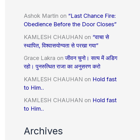
Ashok Martin
on
“Last Chance Fire:
Obedience Before the Door Closes”
KAMLESH CHAUHAN
on
“वाचा से
स्थापित, विश्वासयोग्यता से परखा गया”
Grace Lakra
on
जीवन चुनो। सत्य में अडिग
रहो। पुनरुत्थित राजा का अनुसरण करो
KAMLESH CHAUHAN
on
Hold fast
to Him..
KAMLESH CHAUHAN
on
Hold fast
to Him..
Archives