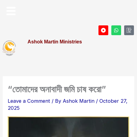
Skip
Menu
to
content
D
W
I
o
h
c
t
a
o
Ashok Martin Ministries
-
t
n
c
s
-
i
a
P
r
p
r
c
p
o
l
f
e
i
l
e
“তোমাদের অনাবাদী জমি চাষ করো”
Leave a Comment
/ By
Ashok Martin
/
October 27,
2025