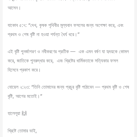
আসেন।
যাকোব ৫:৭: “দেখ, কৃষক পৃথিবীর মূল্যবান ফসলের জন্য অপেক্ষা করে, এবং
প্রথম ও শেষ বৃষ্টি না হওয়া পর্যন্ত ধৈর্য ধরে।”
এই বৃষ্টি পুনর্জাগরণ ও নবীকরণের প্রতীক —
এক এমন বর্ষণ যা হৃদয়কে কোমল
করে, জাতিকে পুনরুদ্ধার করে,
এবং খ্রিষ্টের ধার্মিকতাকে সত্যিকার ফসল
হিসেবে প্রকাশ করে।
যোয়েল ২:২৩: “তিনি তোমাদের জন্য প্রচুর বৃষ্টি পাঠাবেন — প্রথম বৃষ্টি ও শেষ
বৃষ্টি, আগের মতোই।”
হালেলূয়া 🙌
খ্রিষ্টে তোমার ভাই,