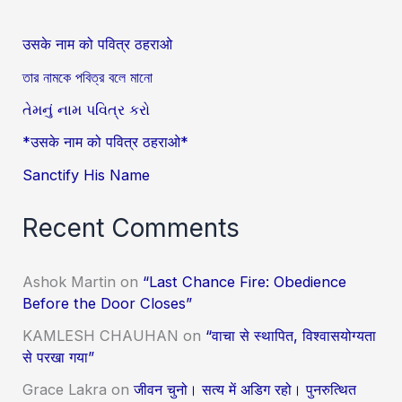
उसके नाम को पवित्र ठहराओ
তার নামকে পবিত্র বলে মানো
તેમનું નામ પવિત્ર કરો
*उसके नाम को पवित्र ठहराओ*
Sanctify His Name
Recent Comments
Ashok Martin
on
“Last Chance Fire: Obedience
Before the Door Closes”
KAMLESH CHAUHAN
on
“वाचा से स्थापित, विश्वासयोग्यता
से परखा गया”
Grace Lakra
on
जीवन चुनो। सत्य में अडिग रहो। पुनरुत्थित