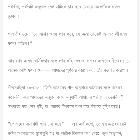
প্রার্থনা, প্রতিটি অনুতাপ সেই মাটিকে চাষ করে যেখানে অলৌকিক ফসল
জন্মায়।
গালাতীয় ৬:৮: “যে আত্মার জন্য বপন করে, সে আত্মা থেকেই অনন্ত জীবনের
ফসল কাটবে।”
আর যখন আমরা ধার্মিকতার সঙ্গে বপন করি, তখনও ঈশ্বর আমাদের বীজের চেয়ে
অনেক বেশি ফসল দেন — আমাদের পূর্ণতার কারণে নয়, তাঁর করুণার কারণে।
গীতসংহিতা ১০৩:১০: “তিনি আমাদের পাপ অনুসারে আমাদের সঙ্গে আচরণ
করেননি, আর আমাদের অন্যায় কাজ অনুযায়ী আমাদের প্রতিদান দেননি।”
ঈশ্বরের দয়া সেই বৃষ্টি, যা তোমার বিশ্বাসে বপন করা বীজকে বৃদ্ধি করে।
“তোমাদের অনাবাদী জমি চাষ করো” — এর অর্থ হলো, তোমার হৃদয়ের সেই
কঠিন অংশগুলোর মুখোমুখি হও যা আত্মিক বিকাশে বাধা দেয়:
ভুল অভ্যাস,