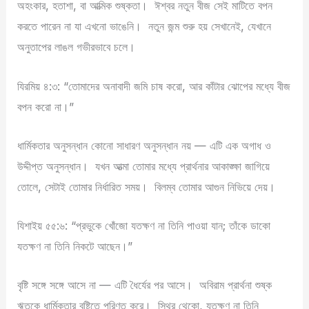
অহংকার, হতাশা, বা আত্মিক শুষ্কতা।
ঈশ্বর নতুন বীজ সেই মাটিতে বপন
করতে পারেন না যা এখনো ভাঙেনি।
নতুন জন্ম শুরু হয় সেখানেই, যেখানে
অনুতাপের লাঙল গভীরভাবে চলে।
যিরমিয় ৪:৩: “তোমাদের অনাবাদী জমি চাষ করো, আর কাঁটার ঝোপের মধ্যে বীজ
বপন করো না।”
ধার্মিকতার অনুসন্ধান কোনো সাধারণ অনুসন্ধান নয় — এটি এক অগাধ ও
উদ্দীপ্ত অনুসন্ধান।
যখন আত্মা তোমার মধ্যে প্রার্থনার আকাঙ্ক্ষা জাগিয়ে
তোলে, সেটাই তোমার নির্ধারিত সময়।
বিলম্ব তোমার আগুন নিভিয়ে দেয়।
যিশাইয় ৫৫:৬: “প্রভুকে খোঁজো যতক্ষণ না তিনি পাওয়া যান; তাঁকে ডাকো
যতক্ষণ না তিনি নিকটে আছেন।”
বৃষ্টি সঙ্গে সঙ্গে আসে না — এটি ধৈর্যের পর আসে।
অবিরাম প্রার্থনা শুষ্ক
ঋতুকে ধার্মিকতার বৃষ্টিতে পরিণত করে।
স্থির থেকো, যতক্ষণ না তিনি