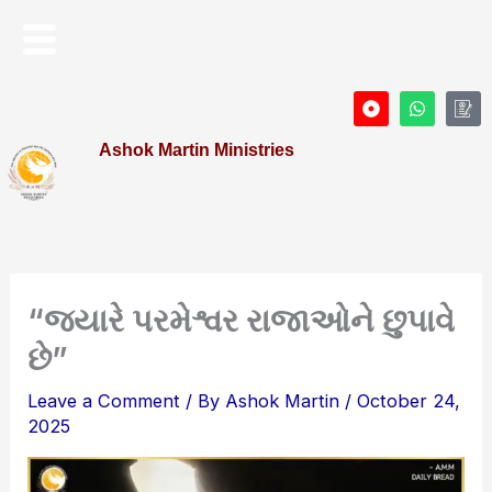
Skip
Menu
to
content
D
W
I
o
h
c
t
a
o
Ashok Martin Ministries
-
t
n
c
s
-
i
a
P
r
p
r
c
p
o
l
f
e
i
l
e
“જ્યારે પરમેશ્વર રાજાઓને છુપાવે
છે”
Leave a Comment
/ By
Ashok Martin
/
October 24,
2025