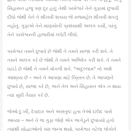
સિંહાસન હજુ પણ દૂર હતું; તેથી પરમેશ્વરે તેને ગુફામાં છુપાવી
દીધો જેથી તેને તે શીખવી શકાય જે રાજમહેલ શીખવી શકતું
નહોતું. ગુફાએ તેને માણસોની પ્રશંસાથી અલગ કર્યો, પરંતુ
તેને પરમેશ્વરની હાજરીમાં લપેટી લીધો.
પરમેશ્વર તમને છુપાવે છે જેથી તે તમને સાજા કરી શકે. તે
તમને અલગ કરે છે જેથી તે તમને અભિષેક કરી શકે. તે તમને
ઘટાડે છે જેથી તે તમને મોકલી શકે. “અદુલ્લામ” નો અર્થ
આશ્રય છે – અને તે આપણા માટે ખ્રિસ્ત છે. તે આપણને
છુપાવે છે, સાજા કરે છે, અને તેલ અને સિંહાસન એક ન થાય
ત્યાં સુધી તૈયાર કરે છે.
જેઓ દુઃખી, દેવાદાર અને અસંતુષ્ટ હતા તેઓ દાઉદ પાસે
આવ્યા – અને તે જ ગુફા જેણે એક ભાગેડુને છુપાવ્યો હતો
ત્યાંથી યોદ્ધાઓનો પણ જન્મ થયો. પરમેશ્વર તૂટેલા લોકોને