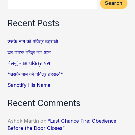
Search
Recent Posts
उसके नाम को पवित्र ठहराओ
তার নামকে পবিত্র বলে মানো
તેમનું નામ પવિત્ર કરો
*उसके नाम को पवित्र ठहराओ*
Sanctify His Name
Recent Comments
Ashok Martin
on
“Last Chance Fire: Obedience
Before the Door Closes”