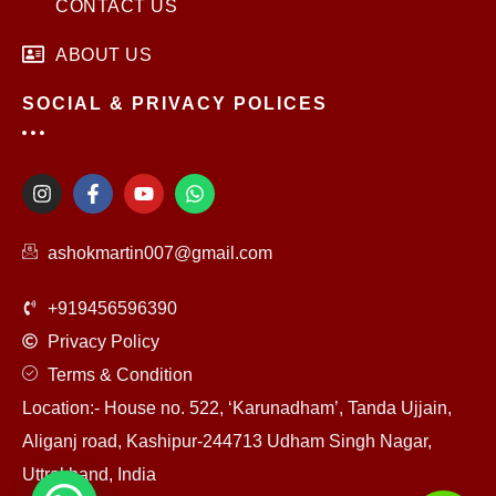
CONTACT US
ABOUT US
SOCIAL & PRIVACY POLICES
I
F
Y
W
n
a
o
h
s
c
u
a
t
e
t
t
ashokmartin007@gmail.com
a
b
u
s
g
o
b
a
r
o
e
p
+919456596390
a
k
p
m
-
Privacy Policy
f
Terms & Condition
Location:- House no. 522, ‘Karunadham’, Tanda Ujjain,
Aliganj road, Kashipur-244713 Udham Singh Nagar,
Uttrakhand, India