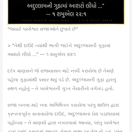
“જ્યારે પરમેશ્વર રાજાઓને છુપાવે છે”
> “તેથી દાઉદે ત્યાંથી ભાગી જઈને અદુલ્લામની ગુફામાં
આશરો લીધો …” — ૧ શમુએલ ૨૨:૧
દરેક માણસને જે રાજ્યાસન માટે નક્કી કરાયેલા છે તેમણે
પહેલા ગુફામાંથી પસાર થવું પડે છે. અદુલ્લામની ગુફા હારનું
સ્થળ નહોતું – તે પરમેશ્વરની ગુપ્ત તૈયારીનો વર્ગખંડ હતો.
રાજા બનવા માટે નવા અભિષિક્ત કરાયેલા પરંતુ શાઉલ દ્વારા
ક્રૂરતાપૂર્વક સતાવાયેલા દાઉદ, અદુલ્લામના ઘેરા પડછાયામાં
પહોંચ્યા – તે માણસો દ્વારા નકારવામાં આવ્યા, પરંતુ પરમેશ્વર
દ્વારા પસંદ કરાવામાં આવ્યા. તેમના માથા પર તેલ તો હતું, પરંતુ