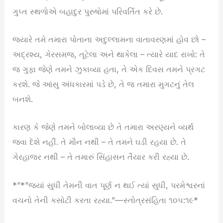
ગુપ્ત સ્થળોએ બહાદુર પુરુષોમાં પરિવર્તિત કરે છે.
જ્યારે તમે તમારા પોતાના અદુલ્લામના વાતાવરણમાં હોવ છો –
અદ્રશ્ય, ગેરસમજ, તૂટેલા અને થાકેલા – ત્યારે યાદ રાખો: તે
જ ગુફા જેણે તમને ઝુકાવ્યા હતા, તે એક દિવસ તમને પ્રગટ
કરશે. જે આંસુ અંધકારમાં પડે છે, તે જ તમારા મુગટનું તેલ
બનશે.
કારણ કે જેણે તમને બોલાવ્યા છે તે તમારા અરણ્યને વ્યર્થ
જવા દેશે નહીં. તે મૌન નથી – તે તમને ઘડી રહયા છે. તે
ગેરહાજર નથી – તે તમારું સિંહાસન તૈયાર કરી રહ્યા છે.
*”*”જ્યાં સુધી તેમની વાત પૂર્ણ ન થઈ ત્યાં સુધી, પરમેશ્વરનાં
વચનો તેની કસોટી કરતા રહ્યા.”—સ્તોત્રસંહિતા ૧૦૫:૧૯*