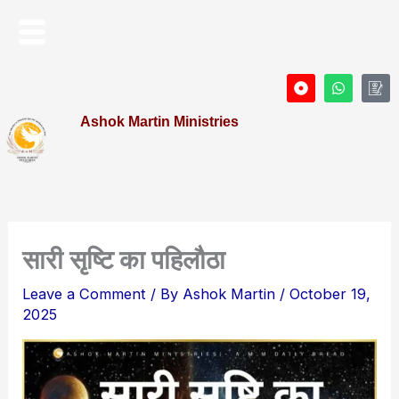
Skip
Menu
to
content
D
W
I
o
h
c
t
a
o
Ashok Martin Ministries
-
t
n
c
s
-
i
a
P
r
p
r
c
p
o
l
f
e
i
l
e
सारी सृष्टि का पहिलौठा
Leave a Comment
/ By
Ashok Martin
/
October 19,
2025