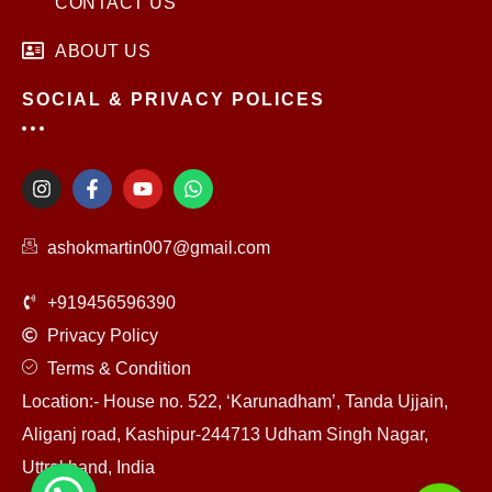
CONTACT US
ABOUT US
SOCIAL & PRIVACY POLICES
I
F
Y
W
n
a
o
h
s
c
u
a
t
e
t
t
ashokmartin007@gmail.com
a
b
u
s
g
o
b
a
r
o
e
p
+919456596390
a
k
p
m
-
Privacy Policy
f
Terms & Condition
Location:- House no. 522, ‘Karunadham’, Tanda Ujjain,
Aliganj road, Kashipur-244713 Udham Singh Nagar,
Uttrakhand, India