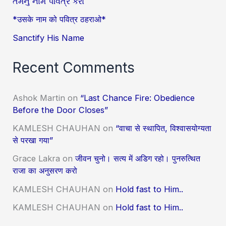
તેમનું નામ પવિત્ર કરો
*उसके नाम को पवित्र ठहराओ*
Sanctify His Name
Recent Comments
Ashok Martin
on
“Last Chance Fire: Obedience
Before the Door Closes”
KAMLESH CHAUHAN
on
“वाचा से स्थापित, विश्वासयोग्यता
से परखा गया”
Grace Lakra
on
जीवन चुनो। सत्य में अडिग रहो। पुनरुत्थित
राजा का अनुसरण करो
KAMLESH CHAUHAN
on
Hold fast to Him..
KAMLESH CHAUHAN
on
Hold fast to Him..