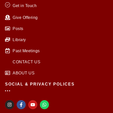
Get in Touch
Give Offering
Posts
Library
Past Meetings
CONTACT US
ABOUT US
SOCIAL & PRIVACY POLICES
I
F
Y
W
n
a
o
h
s
c
u
a