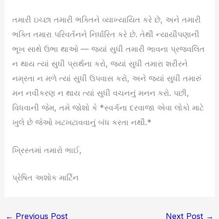
તમારી ઇચ્છા તમારી ભક્તિને વ્યાખ્યાયિત કરે છે, અને તમારી
ભક્તિ તમારા પરિવર્તનને નિર્ધારિત કરે છે. તેથી ન્યાયીપણાની
ભૂખ સાથે ઉભા થાઓ — જ્યાં સુધી તમારી ભાવના પ્રજવલિત
ન થાય ત્યાં સુધી પ્રાર્થના કરો, જ્યાં સુધી તમારા શરીરને
નમ્રતા ન મળે ત્યાં સુધી ઉપવાસ કરો, અને જ્યાં સુધી તમારું
મન નવીકરણ ન થાય ત્યાં સુધી વચનનું મનન કરો. પછી,
વિધવાની જેમ, તમે જોશો કે *સ્વર્ગના દરવાજા એવા લોકો માટે
ખુલે છે જેઓ ખટખટાવવાનું બંધ કરતા નથી.*
ખ્રિસ્તમાં તમારો ભાઈ,
પ્રેષિત અશોક માર્ટિન
←
Previous Post
Next Post
→