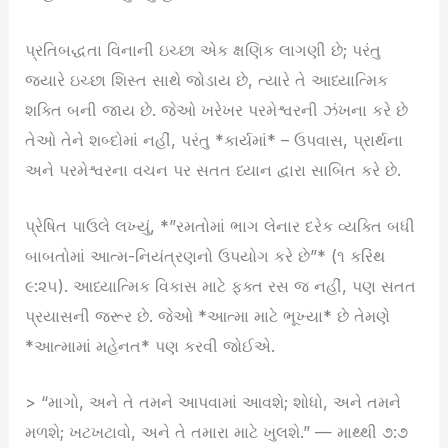
પ્રતિબદ્ધતા વિનાની ઇચ્છા એક ક્ષણિક લાગણી છે; પરંતુ
જ્યારે ઇચ્છા શિસ્ત સાથે જોડાય છે, ત્યારે તે આધ્યાત્મિક
શક્તિ બની જાય છે. જેઓ ખરેખર પરમેશ્વરની ઝંખના કરે છે
તેઓ તેને શબ્દોમાં નહીં, પરંતુ *કાર્યમાં* – ઉપવાસ, પ્રાર્થના
અને પરમેશ્વરના વચન પર સતત ધ્યાન દ્વારા સાબિત કરે છે.
પ્રેષિત પાઉલે લખ્યું, *”રમતોમાં ભાગ લેનાર દરેક વ્યક્તિ બધી
બાબતોમાં આત્મ-નિયંત્રણનો ઉપયોગ કરે છે”* (૧ કરિંથ
૯:૨૫). આધ્યાત્મિક વિકાસ માટે ફક્ત રસ જ નહીં, પણ સતત
પ્રયાસની જરૂર છે. જેઓ *આત્મા માટે ભૂખ્યા* છે તેમણે
*આત્મામાં મહેનત* પણ કરવી જોઈએ.
> “માગો, અને તે તમને આપવામાં આવશે; શોધો, અને તમને
મળશે; ખટખટાવો, અને તે તમારા માટે ખુલશે.” — માથ્થી ૭:૭