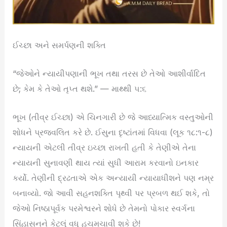
ઈચ્છા અને સમર્પણની શક્તિ
“જેઓને ન્યાયીપણાની ભૂખ તથા તરસ છે તેઓ આશીર્વાદિત
છે; કેમ કે તેઓ તૃપ્ત થશે.” — માથ્થી ૫:૬
ભૂખ (તીવ્ર ઈચ્છા) એ ચિનગારી છે જે આધ્યાત્મિક વસ્તુઓની
શોધને પ્રજ્વલિત કરે છે. ઈસુના દૃષ્ટાંતમાં વિધવા (લૂક ૧૮:૧-૮)
ન્યાયની એટલી તીવ્ર ઇચ્છા રાખતી હતી કે તેણીએ તેના
ન્યાયની સુનાવણી થાય ત્યાં સુધી આરામ કરવાનો ઇનકાર
કર્યો. તેણીની દ્રઢતાએ એક અન્યાયી ન્યાયાધીશને પણ નમ્ર
બનાવ્યો. જો આવી સહનશક્તિ પૃથ્વી પર પ્રબળ થઈ શકે, તો
જેઓ નિષ્ઠાપૂર્વક પરમેશ્વરને શોધે છે તેમનો પોકાર સ્વર્ગના
સિંહાસનને કેટલું વધુ હચમચાવી શકે છે!