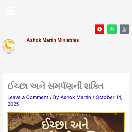
Skip
Menu
to
content
D
W
I
o
h
c
t
a
o
Ashok Martin Ministries
-
t
n
c
s
-
i
a
P
r
p
r
c
p
o
l
f
e
i
l
e
ઈચ્છા અને સમર્પણની શક્તિ
Leave a Comment
/ By
Ashok Martin
/
October 14,
2025