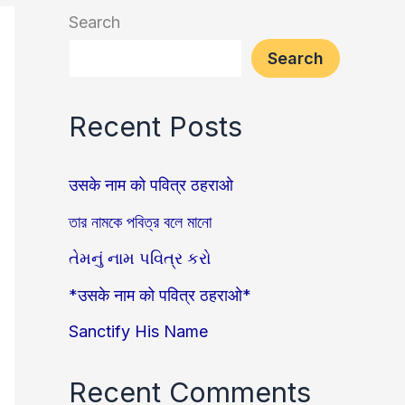
Search
Search
Recent Posts
उसके नाम को पवित्र ठहराओ
তার নামকে পবিত্র বলে মানো
તેમનું નામ પવિત્ર કરો
*उसके नाम को पवित्र ठहराओ*
Sanctify His Name
Recent Comments