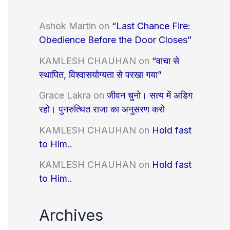
Ashok Martin
on
“Last Chance Fire:
Obedience Before the Door Closes”
KAMLESH CHAUHAN
on
“वाचा से
स्थापित, विश्वासयोग्यता से परखा गया”
Grace Lakra
on
जीवन चुनो। सत्य में अडिग
रहो। पुनरुत्थित राजा का अनुसरण करो
KAMLESH CHAUHAN
on
Hold fast
to Him..
KAMLESH CHAUHAN
on
Hold fast
to Him..
Archives