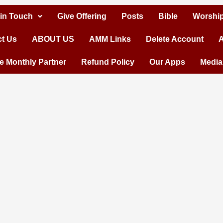
 in Touch
Give Offering
Posts
Bible
Worship
t Us
ABOUT US
AMM Links
Delete Account
A
 Monthly Partner
Refund Policy
Our Apps
Media