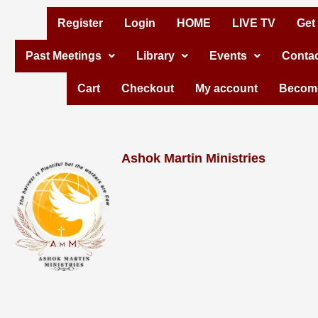
Skip
Register
Login
HOME
LIVE TV
Get
to
Past Meetings
Library
Events
Contac
content
Cart
Checkout
My account
Become
Ashok Martin Ministries