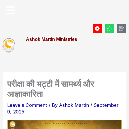
Skip
Menu
to
content
D
W
I
o
h
c
t
a
o
Ashok Martin Ministries
-
t
n
c
s
-
i
a
P
r
p
r
c
p
o
l
f
e
i
l
e
परीक्षा की भट्टी में सामर्थ्य और
आज्ञाकारिता
Leave a Comment
/ By
Ashok Martin
/
September
9, 2025