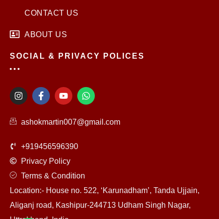
CONTACT US
ABOUT US
SOCIAL & PRIVACY POLICES
I
F
Y
W
n
a
o
h
s
c
u
a
t
e
t
t
ashokmartin007@gmail.com
a
b
u
s
g
o
b
a
r
o
e
p
+919456596390
a
k
p
m
-
Privacy Policy
f
Terms & Condition
Location:- House no. 522, ‘Karunadham’, Tanda Ujjain,
Aliganj road, Kashipur-244713 Udham Singh Nagar,