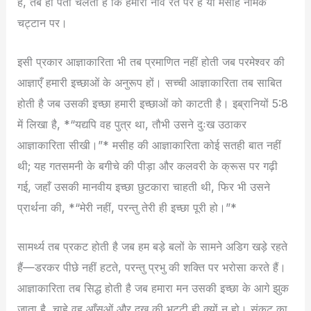
हैं, तब ही पता चलता है कि हमारी नींव रेत पर है या मसीह नामक
चट्टान पर।
इसी प्रकार आज्ञाकारिता भी तब प्रमाणित नहीं होती जब परमेश्वर की
आज्ञाएँ हमारी इच्छाओं के अनुरूप हों। सच्ची आज्ञाकारिता तब साबित
होती है जब उसकी इच्छा हमारी इच्छाओं को काटती है। इब्रानियों 5:8
में लिखा है, *“यद्यपि वह पुत्र था, तौभी उसने दुःख उठाकर
आज्ञाकारिता सीखी।”* मसीह की आज्ञाकारिता कोई सतही बात नहीं
थी; यह गतसमनी के बगीचे की पीड़ा और कलवरी के क्रूस पर गढ़ी
गई, जहाँ उसकी मानवीय इच्छा छुटकारा चाहती थी, फिर भी उसने
प्रार्थना की, *“मेरी नहीं, परन्तु तेरी ही इच्छा पूरी हो।”*
सामर्थ्य तब प्रकट होती है जब हम बड़े बलों के सामने अडिग खड़े रहते
हैं—डरकर पीछे नहीं हटते, परन्तु प्रभु की शक्ति पर भरोसा करते हैं।
आज्ञाकारिता तब सिद्ध होती है जब हमारा मन उसकी इच्छा के आगे झुक
जाता है, चाहे वह आँसुओं और दुख की भट्टी ही क्यों न हो। संकट का