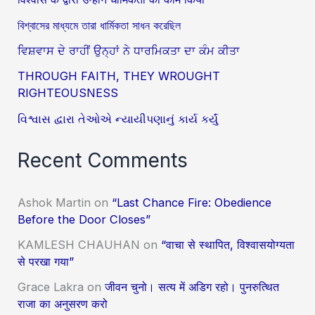
বিশ্বাসের মাধ্যমে তারা ধার্মিকতা সাধন করেছিল
ਵਿਸ਼ਵਾਸ ਦੇ ਰਾਹੀਂ ਉਨ੍ਹਾਂ ਨੇ ਧਾਰਮਿਕਤਾ ਦਾ ਕੰਮ ਕੀਤਾ
THROUGH FAITH, THEY WROUGHT
RIGHTEOUSNESS
વિશ્વાસ દ્વારા તેઓએ ન્યાયીપણાનું કાર્ય કર્યું
Recent Comments
Ashok Martin
on
“Last Chance Fire: Obedience
Before the Door Closes”
KAMLESH CHAUHAN
on
“वाचा से स्थापित, विश्वासयोग्यता
से परखा गया”
Grace Lakra
on
जीवन चुनो। सत्य में अडिग रहो। पुनरुत्थित
राजा का अनुसरण करो