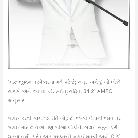
`મારું જીવન પરમેશ્વરમાં ગર્વ કરે છે; નમ્ર અને દુઃખી લોકો
સાંભળે અને આનંદ કરે. સ્તોત્રસંહિતા 34:2` AMPC
અનુસાર
બડાઈ કરવી સામાન્ય રીતે ખોટું છે. જેઓ પોતાની જાત પર
બડાઈ મારે છે તેઓ પણ બીજા લોકોની બડાઈ સહન કરી
શકતા નથી. પરંતુ એક પ્રકારની બડાઈ મારવી એવી છે જે