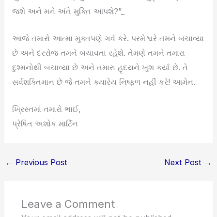
જશે અને મને અંતે મુક્તિ આપશે?”_
આજે તમારો આત્મા મુક્તપણે ગર્વ કરે. પરમેશ્વરે તમને બચાવ્યા
છે અને દરરોજ તમને બચાવતા રહેશે. તેમણે તમને તમારા
દુશ્મનોથી બચાવ્યા છે અને તમારા હૃદયને ખુશ કર્યા છે. તે
સર્વશક્તિમાન છે જે તમને ક્યારેય નિષ્ફળ નહીં કરે! આમેન.
ખ્રિસ્તમાં તમારો ભાઈ,
પ્રેષિત અશોક માર્ટિન
←
Previous Post
Next Post
→
Leave a Comment