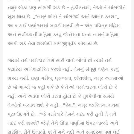
નમ્ર લોકો પણ સાંભળી શકે છે – હકીકતમાં, તેઓ તે સાંભળીને
ખુશ થાય છે. _”નમ્ર લોકો તે સાંભળશે અને આનંદ કરશે.”_
આ બડાઈ પરમેશ્વરમાં બડાઈ મારવી છે – એક પવિત્ર મહિમા
અને સર્વોચ્ચની મહિમા કરવું જે તેમના ધન્ય નામને મહિમા
આપી શકે તેવા શબ્દોથી કાળજીપૂર્વક બોલાય છે.
જ્યારે તમે પરમેશ્વર વિશે સારી વાતો બોલો છો ત્યારે તમે
ક્યારેય અતિશયોક્તિ કરશો નહીં. તેમનું સંપૂર્ણ વર્ણન કરવું
શક્ય નથી. ઘણા ગરીબ, ધ્રૂજતા, શંકાશીલ, નમ્ર આત્માઓ
છે જે ભાગ્યે જ કહી શકે છે કે તેઓ પરમેશ્વરના લોકો છે કે
નહીં અને અડધા લોકો ડરતા હોય છે કે મુશ્કેલીના સમયે
તેઓનો બચાવ થશે કે નહીં. _“કેમ,”_ નમ્ર વ્યક્તિના મનમાં
પ્રશ્ન ઉદ્દભવે છે, _“જે પરમેશ્વરે તેમને મદદ કરી હતી તે મને
મદદ કરી શકશે? જેણે તેને ઊંડા પાણીમાં ઉપર લાવ્યો અને
સુરક્ષિત રીતે ઉતાર્યો, શું તે મને નદી અને સમુદ્રમાં પણ લઈ