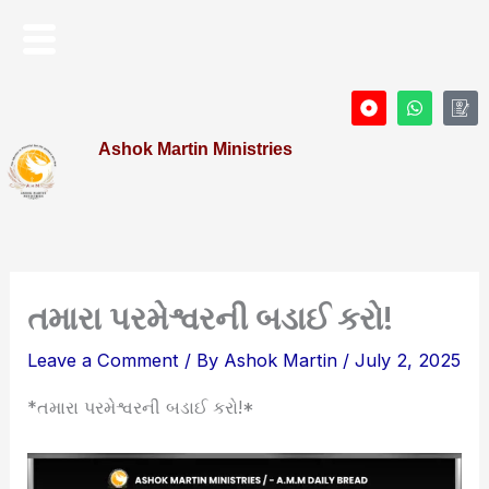
Skip
Menu
to
content
D
W
I
o
h
c
t
a
o
Ashok Martin Ministries
-
t
n
c
s
-
i
a
P
r
p
r
c
p
o
l
f
e
i
l
e
તમારા પરમેશ્વરની બડાઈ કરો!
Leave a Comment
/ By
Ashok Martin
/
July 2, 2025
*તમારા પરમેશ્વરની બડાઈ કરો!*