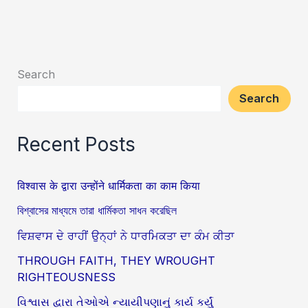
Search
Search
Recent Posts
विश्वास के द्वारा उन्होंने धार्मिकता का काम किया
বিশ্বাসের মাধ্যমে তারা ধার্মিকতা সাধন করেছিল
ਵਿਸ਼ਵਾਸ ਦੇ ਰਾਹੀਂ ਉਨ੍ਹਾਂ ਨੇ ਧਾਰਮਿਕਤਾ ਦਾ ਕੰਮ ਕੀਤਾ
THROUGH FAITH, THEY WROUGHT
RIGHTEOUSNESS
વિશ્વાસ દ્વારા તેઓએ ન્યાયીપણાનું કાર્ય કર્યું