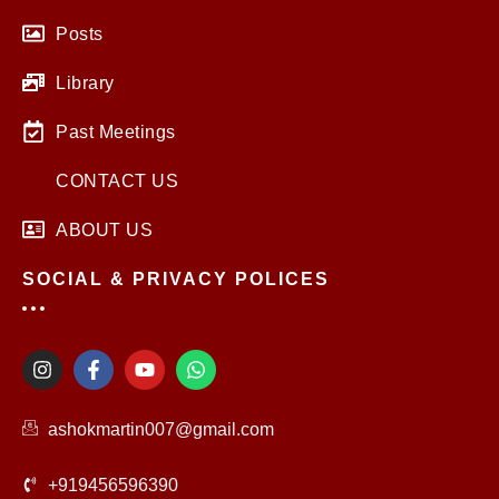
Posts
Library
Past Meetings
CONTACT US
ABOUT US
SOCIAL & PRIVACY POLICES
I
F
Y
W
n
a
o
h
s
c
u
a
t
e
t
t
ashokmartin007@gmail.com
a
b
u
s
g
o
b
a
r
o
e
p
+919456596390
a
k
p