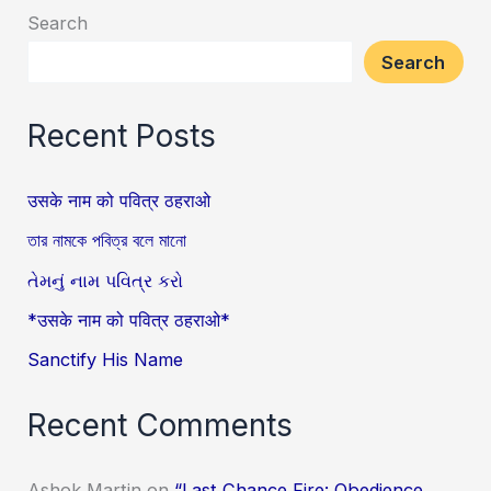
Search
Search
Recent Posts
उसके नाम को पवित्र ठहराओ
তার নামকে পবিত্র বলে মানো
તેમનું નામ પવિત્ર કરો
*उसके नाम को पवित्र ठहराओ*
Sanctify His Name
Recent Comments
Ashok Martin
on
“Last Chance Fire: Obedience