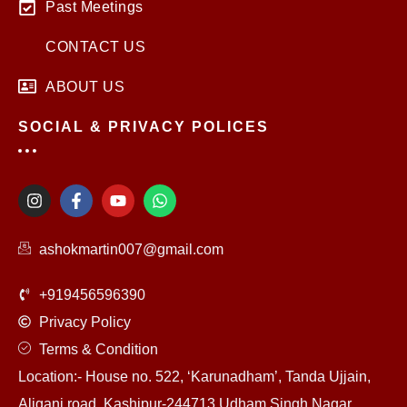
Past Meetings
CONTACT US
ABOUT US
SOCIAL & PRIVACY POLICES
I
F
Y
W
n
a
o
h
s
c
u
a
t
e
t
t
ashokmartin007@gmail.com
a
b
u
s
g
o
b
a
r
o
e
p
+919456596390
a
k
p
m
-
Privacy Policy
f
Terms & Condition
Location:- House no. 522, ‘Karunadham’, Tanda Ujjain,
Aliganj road, Kashipur-244713 Udham Singh Nagar,