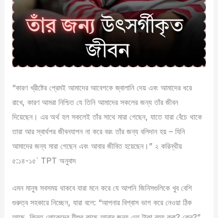
“কারণ খ্রীষ্টের প্রেমই আমাদের আবেগকে জ্বালানি দেয় এবং আমাদের ধরে
রাখে, কারণ আমরা নিশ্চিত যে তিনি আমাদের সকলের জন্য তাঁর জীবন
দিয়েছেন। এর অর্থ হল সকলেই তাঁর সাথে মারা গেছেন, যাতে যারা বেঁচে থাকে
তারা আর স্বার্থপর জীবনযাপন না করে বরং তাঁর জন্য বলিদান হয় – যিনি
আমাদের জন্য মারা গেছেন এবং আবার জীবিত হয়েছেন।” ২ করিন্থীয়
৫:১৪-১৫` TPT অনুবাদ
এমন মানুষ সবসময় থাকবে যারা মনে করে যে আপনি জিনিসগুলিকে খুব বেশি
গুরুত্ব সহকারে নিচ্ছেন, যারা বলে: “আপনার বিশ্বাস ভাগ করে নেওয়া ঠিক
আছে, কিন্তু লোকেদের যীশুর কাছে আনার জন্য এত টাকা ব্যয় করা? কেন?”