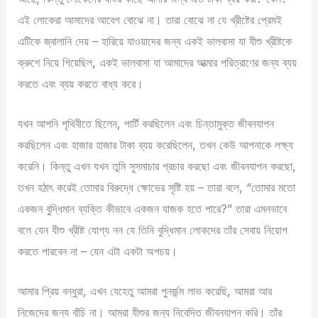
এই লোকেরা আমাদের আবেগ বোঝে না। তারা বোঝে না যে খ্রীষ্টের প্রেমই
এটিকে জ্বালানি দেয় – হারিয়ে যাওয়াদের জন্য একই ভালবাসা যা যীশু খ্রীষ্টকে
ক্রুশে নিয়ে গিয়েছিল, একই ভালবাসা যা আমাদের আত্মার পরিত্রাণের জন্য ব্যয়
করতে এবং ব্যয় করতে বাধ্য করে।
যখন আপনি পৃথিবীতে ছিলেন, পার্টি করছিলেন এবং চিন্তামুক্ত জীবনযাপন
করছিলেন এবং হাজার হাজার টাকা ব্যয় করেছিলেন, তখন কেউ আপনাকে লক্ষ্য
করেনি। কিন্তু এখন যখন তুমি সুসমাচার প্রচার করছো এবং জীবনযাপন করছো,
তখন হঠাৎ করেই তোমার বিরুদ্ধে ক্ষোভের সৃষ্টি হয় – তারা বলে, “তোমার মতো
একজন বুদ্ধিমান ব্যক্তি কীভাবে একজন যাজক হতে পারে?” তারা এমনভাবে
বলে যেন যীশু খ্রীষ্ট যোগ্য নন যে তিনি বুদ্ধিমান লোকদের তাঁর সেবায় নিয়োগ
করতে পারবেন না – যেন এটা একটা অপচয়।
আমার প্রিয় বন্ধুরা, এখন যেহেতু আমরা পুনর্জন্ম লাভ করেছি, আমরা আর
নিজেদের জন্য বাঁচি না। আমরা যীশুর জন্য নিবেদিত জীবনযাপন করি। তাঁর