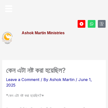
Skip
Menu
to
content
D
W
I
o
h
c
t
a
o
Ashok Martin Ministries
-
t
n
c
s
-
i
a
P
r
p
r
c
p
o
l
f
e
i
l
e
কেন এটা নষ্ট করা হয়েছিল?
Leave a Comment
/ By
Ashok Martin
/
June 1,
2025
*কেন এটা নষ্ট করা হয়েছিল?*