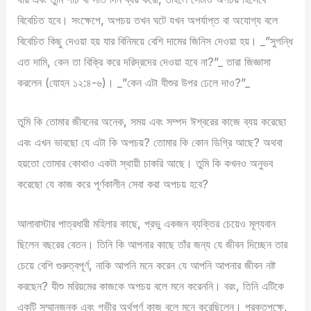
বিবেচিত হবে। সংক্ষেপে, অপচয় তখন ঘটে যখন অপর্যাপ্ত বা অযোগ্য বলে
বিবেচিত কিছু দেওয়া হয় যার বিনিময়ে বেশি দামের জিনিস দেওয়া হয়। _”সুগন্ধি
এত দামি, কেন তা বিক্রি করে দরিদ্রদের দেওয়া হবে না?”_ তারা জিজ্ঞাসা
করলেন (যোহন ১২:৪-৬)। _”কেন এটা যীশুর উপর ঢেলে দাও?”_
তুমি কি তোমার জীবনের অনেক, সময় এবং সম্পদ ঈশ্বরের কাজে ব্যয় করেছো
এবং এখন ভাবছো যে এটা কি অপচয়? তোমার কি কোন ডিগ্রি আছে? অথবা
হয়তো তোমার কোথাও একটা স্থায়ী চাকরি আছে। তুমি কি কখনও অনুভব
করেছো যে কাজ করে পূর্ণকালীন সেবা করা অপচয় হবে?
আলাবাস্টার পাত্রধারী মহিলার কাছে, প্রভু একজন ব্যক্তির চেয়েও মূল্যবান
ছিলেন বছরের বেতন। তিনি কি আপনার কাছে তাঁর জন্য যে জীবন দিচ্ছেন তার
চেয়ে বেশি গুরুত্বপূর্ণ, নাকি আপনি মনে করেন যে আপনি আপনার জীবন নষ্ট
করছেন? যীশু মরিয়মের কাজকে অপচয় বলে মনে করেননি। বরং, তিনি এটিকে
একটি সম্মানজনক এবং গভীর অর্থপূর্ণ কাজ বলে মনে করেছিলেন। প্রকৃতপক্ষে,