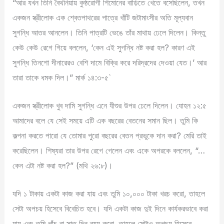
“আর যখন তিনি বৈথনিয়ায় কুষ্ঠরোগী শিমোনের বাড়িতে খেতে বসেছিলেন, তখন
একজন স্ত্রীলোক এক শ্বেতপাথরের পাত্রে খাঁটি জটামাংসীর অতি মূল্যবান
সুগন্ধি আতর আনলেন। তিনি পাত্রটি ভেঙে তাঁর মাথায় ঢেলে দিলেন। কিন্তু
কেউ কেউ রেগে গিয়ে বললেন, ‘কেন এই সুগন্ধি নষ্ট করা হল? কারণ এই
সুগন্ধি তিনশো দীনারেরও বেশি দামে বিক্রি করে দরিদ্রদের দেওয়া যেত।’ আর
তারা তাকে ধমক দিল।” মার্ক ১৪:৩-৫`
একজন স্ত্রীলোক খুব দামি সুগন্ধি এনে যীশুর উপর ঢেলে দিলেন। যোহন ১২:৫
আমাদের বলে যে সেই সময়ে এটি এক বছরের বেতনের সমান ছিল। তুমি কি
কল্পনা করতে পারো যে তোমার পুরো বছরের বেতন প্রভুকে দান করা? মেরি তাই
করেছিলেন। শিষ্যরা তার উপর রেগে গেলেন এবং একে অপরকে বললেন, “…
কেন এটা নষ্ট করা হল?” (মথি ২৬:৮)।
যদি ১ টাকায় একটা কাজ করা যায় এবং তুমি ১০,০০০ টাকা খরচ করো, তাহলে
সেটা অপচয় হিসেবে বিবেচিত হবে। যদি একটা কাজ দুই দিনে কার্যকরভাবে করা
যায় এবং তুমি পাঁচ বা সাত দিন ব্যয় করো, তাহলে সেটাও অপচয় হিসেবে