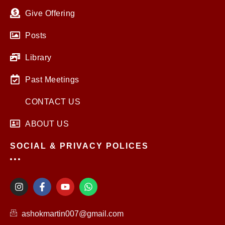
Give Offering
Posts
Library
Past Meetings
CONTACT US
ABOUT US
SOCIAL & PRIVACY POLICES
I
F
Y
W
n
a
o
h
s
c
u
a
t
e
t
t
ashokmartin007@gmail.com
a
b
u
s