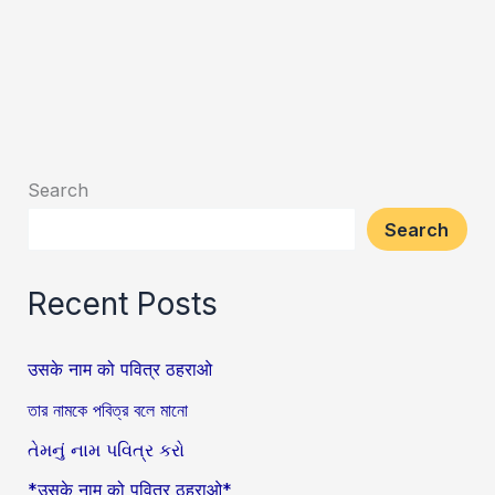
Search
Search
Recent Posts
उसके नाम को पवित्र ठहराओ
তার নামকে পবিত্র বলে মানো
તેમનું નામ પવિત્ર કરો
*उसके नाम को पवित्र ठहराओ*