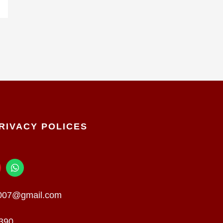
RIVACY POLICES
W
h
a
t
n007@gmail.com
s
a
p
390