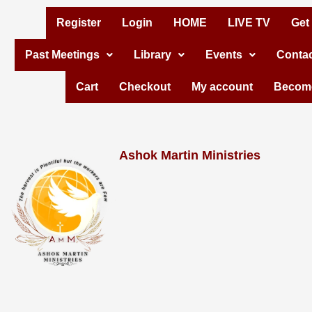
Skip
Register
Login
HOME
LIVE TV
Get
to
Past Meetings
Library
Events
Contac
content
Cart
Checkout
My account
Become
Ashok Martin Ministries