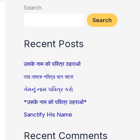
Search
Search
Recent Posts
उसके नाम को पवित्र ठहराओ
তার নামকে পবিত্র বলে মানো
તેમનું નામ પવિત્ર કરો
*उसके नाम को पवित्र ठहराओ*
Sanctify His Name
Recent Comments