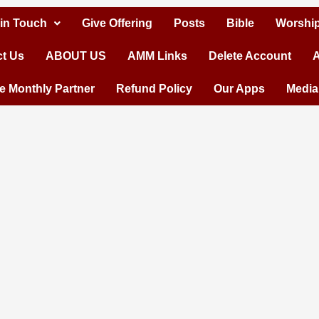
 in Touch
Give Offering
Posts
Bible
Worship
t Us
ABOUT US
AMM Links
Delete Account
A
 Monthly Partner
Refund Policy
Our Apps
Media