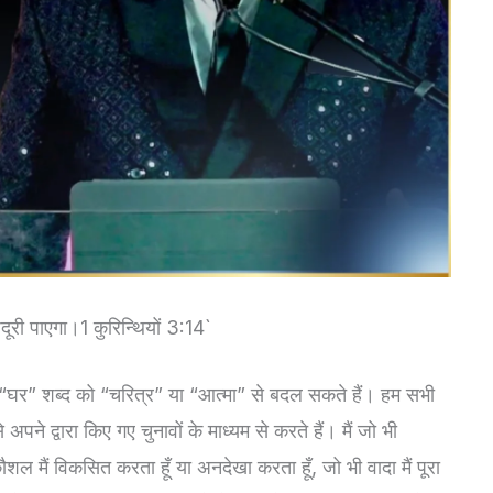
री पाएगा।1 कुरिन्थियों 3:14`
 “घर” शब्द को “चरित्र” या “आत्मा” से बदल सकते हैं। हम सभी
पने द्वारा किए गए चुनावों के माध्यम से करते हैं। मैं जो भी
कौशल मैं विकसित करता हूँ या अनदेखा करता हूँ, जो भी वादा मैं पूरा