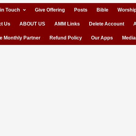
 in Touch
Give Offering
Posts
Bible
Worship
t Us
ABOUT US
AMM Links
Delete Account
A
 Monthly Partner
Refund Policy
Our Apps
Media