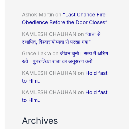
Ashok Martin
on
“Last Chance Fire:
Obedience Before the Door Closes”
KAMLESH CHAUHAN
on
“वाचा से
स्थापित, विश्वासयोग्यता से परखा गया”
Grace Lakra
on
जीवन चुनो। सत्य में अडिग
रहो। पुनरुत्थित राजा का अनुसरण करो
KAMLESH CHAUHAN
on
Hold fast
to Him..
KAMLESH CHAUHAN
on
Hold fast
to Him..
Archives