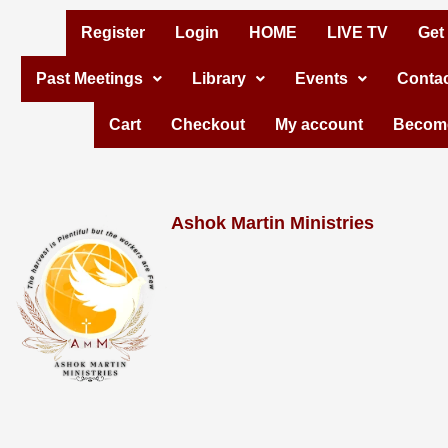
Skip
Register
Login
HOME
LIVE TV
Get
to
Past Meetings
Library
Events
Contac
content
Cart
Checkout
My account
Become
Ashok Martin Ministries