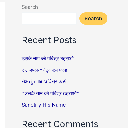
Search
Search
Recent Posts
उसके नाम को पवित्र ठहराओ
তার নামকে পবিত্র বলে মানো
તેમનું નામ પવિત્ર કરો
*उसके नाम को पवित्र ठहराओ*
Sanctify His Name
Recent Comments