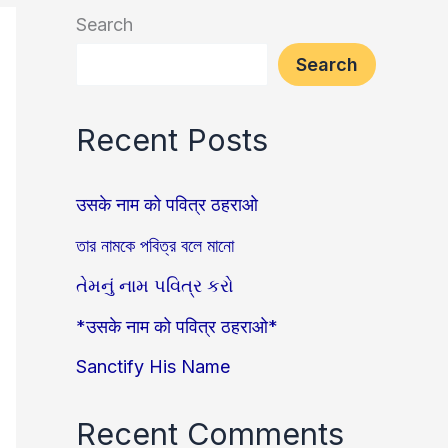
Search
Search
Recent Posts
उसके नाम को पवित्र ठहराओ
তার নামকে পবিত্র বলে মানো
તેમનું નામ પવિત્ર કરો
*उसके नाम को पवित्र ठहराओ*
Sanctify His Name
Recent Comments