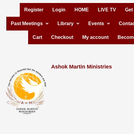
Skip
Register
Login
HOME
LIVE TV
Get
to
Past Meetings
Library
Events
Contac
content
Cart
Checkout
My account
Become
Ashok Martin Ministries