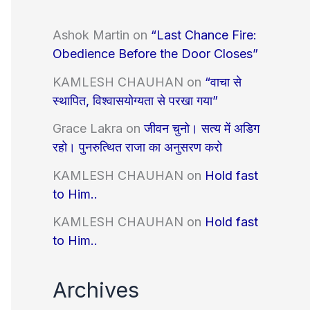
Ashok Martin
on
“Last Chance Fire:
Obedience Before the Door Closes”
KAMLESH CHAUHAN
on
“वाचा से
स्थापित, विश्वासयोग्यता से परखा गया”
Grace Lakra
on
जीवन चुनो। सत्य में अडिग
रहो। पुनरुत्थित राजा का अनुसरण करो
KAMLESH CHAUHAN
on
Hold fast
to Him..
KAMLESH CHAUHAN
on
Hold fast
to Him..
Archives