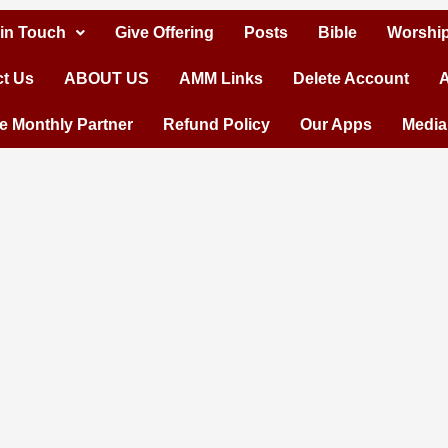
 in Touch
Give Offering
Posts
Bible
Worship
t Us
ABOUT US
AMM Links
Delete Account
A
 Monthly Partner
Refund Policy
Our Apps
Media