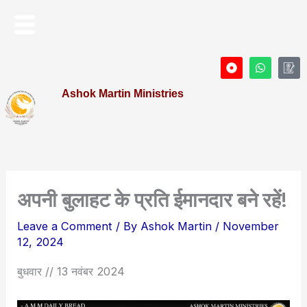
Skip
Menu
to
content
D
W
I
o
h
c
t
a
o
Ashok Martin Ministries
-
t
n
c
s
-
i
a
P
r
p
r
c
p
o
l
f
e
i
l
e
अपनी बुलाहट के प्रति ईमानदार बने रहें!
Leave a Comment
/ By
Ashok Martin
/
November
12, 2024
बुधवार // 13 नवंबर 2024