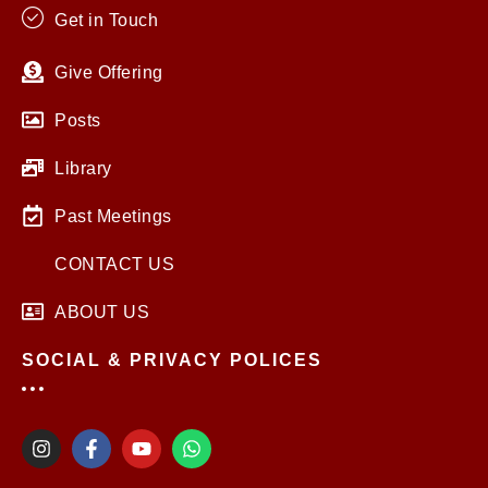
Get in Touch
Give Offering
Posts
Library
Past Meetings
CONTACT US
ABOUT US
SOCIAL & PRIVACY POLICES
I
F
Y
W
n
a
o
h
s
c
u
a