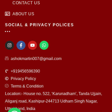
CONTACT US
ABOUT US
SOCIAL & PRIVACY POLICES
I
F
Y
W
n
a
o
h
s
c
u
a
t
e
t
t
ashokmartin007@gmail.com
a
b
u
s
g
o
b
a
r
o
e
p
+919456596390
a
k
p
m
-
Privacy Policy
f
Terms & Condition
Location:- House no. 522, ‘Karunadham’, Tanda Ujjain,
Aliganj road, Kashipur-244713 Udham Singh Nagar,
Uttrakhand, India