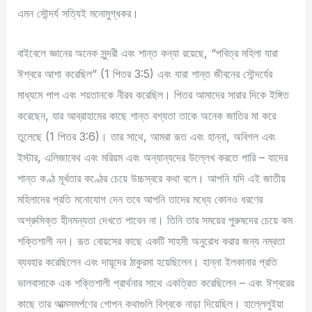
এমন সৌন্দর্য সত্যিই মনোমুগ্ধকর।
বাইবেলে জ্ঞানের অনেক সুন্দরী এবং শান্ত কন্যা রয়েছে, “পবিত্র মহিলা যারা
ঈশ্বরে আশা করেছিল” (1 পিতর 3:5) এবং যারা শান্ত জীবনের সৌন্দর্যের
মাধ্যমে পাপ এবং শয়তানকে নীরব করেছিল। পিতর আমাদের সারার দিকে ইঙ্গিত
করেছেন, যার আব্রাহামের কাছে শান্ত বশ্যতা তাকে অনেক জাতির মা করে
তুলেছে (1 পিতর 3:6)। তার সাথে, আমরা রূত এবং হান্না, অবিগল এবং
ইস্টার, এলিজাবেথ এবং মরিয়ম এবং অন্যান্যদের উল্লেখ করতে পারি – যাদের
শান্ত কণ্ঠ মূর্খতার কণ্ঠের চেয়ে উচ্চস্বরে কথা বলে। আপনি যদি এই জাতীয়
মহিলাদের প্রতি মনোযোগ দেন তবে আপনি তাদের মধ্যে কোনও ধরণের
অশ্রুসিক্ত হীনমন্যতা দেখতে পাবেন না। তিনি তার সময়ের পুরুষদের চেয়ে কম
শক্তিশালী নন। রূত বোয়সের কাছে একটি সাহসী অনুরোধ করার জন্য নম্রতা
ব্যবহার করেছিলেন এবং দায়ূদের ঠাকুরমা হয়েছিলেন। হান্না ইলকানার প্রতি
ভালবাসাকে এক শক্তিশালী প্রার্থনার সাথে একত্রিত করেছিলেন – এবং ঈশ্বরের
কাছে তার আত্মসমর্পণের গোপন কথাগুলি বিশ্বকে নাড়া দিয়েছিল। হাল্লেলুইয়া