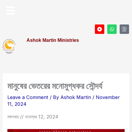
Skip
Menu
to
content
D
W
I
o
h
c
t
a
o
Ashok Martin Ministries
-
t
n
c
s
-
i
a
P
r
p
r
c
p
o
l
f
e
i
l
e
মানুষের ভেতরের মনোমুগ্ধকর সৌন্দর্য
Leave a Comment
/ By
Ashok Martin
/
November
11, 2024
মঙ্গলবার // নভেম্বর 12, 2024