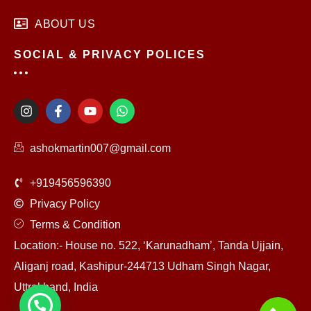
ABOUT US
SOCIAL & PRIVACY POLICES
I
F
Y
W
n
a
o
h
s
c
u
a
t
e
t
t
ashokmartin007@gmail.com
a
b
u
s
g
o
b
a
r
o
e
p
+919456596390
a
k
p
m
-
Privacy Policy
f
Terms & Condition
Location:- House no. 522, ‘Karunadham’, Tanda Ujjain,
Aliganj road, Kashipur-244713 Udham Singh Nagar,
Uttrakhand, India