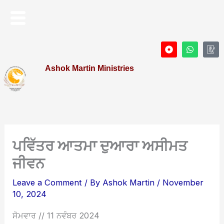
Skip
Menu
to
content
D
W
I
o
h
c
t
a
o
Ashok Martin Ministries
-
t
n
c
s
-
i
a
P
r
p
r
c
p
o
l
f
e
i
l
e
ਪਵਿੱਤਰ ਆਤਮਾ ਦੁਆਰਾ ਅਸੀਮਤ
ਜੀਵਨ
Leave a Comment
/ By
Ashok Martin
/
November
10, 2024
ਸੋਮਵਾਰ // 11 ਨਵੰਬਰ 2024