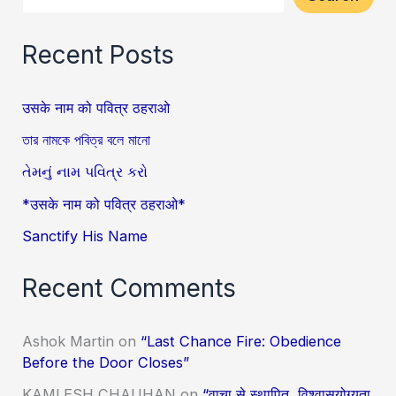
Recent Posts
उसके नाम को पवित्र ठहराओ
তার নামকে পবিত্র বলে মানো
તેમનું નામ પવિત્ર કરો
*उसके नाम को पवित्र ठहराओ*
Sanctify His Name
Recent Comments
Ashok Martin
on
“Last Chance Fire: Obedience
Before the Door Closes”
KAMLESH CHAUHAN
on
“वाचा से स्थापित, विश्वासयोग्यता