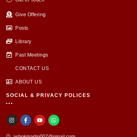
Give Offering
Posts
Library
Past Meetings
CONTACT US
ABOUT US
SOCIAL & PRIVACY POLICES
I
F
Y
W
n
a
o
h
s
c
u
a
t
e
t
t
ashokmartin007@gmail.com