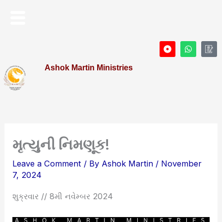
Skip
Menu
to
content
D
W
I
o
h
c
t
a
o
Ashok Martin Ministries
-
t
n
c
s
-
i
a
P
r
p
r
c
p
o
l
f
e
i
l
e
મૃત્યુની નિમણૂક!
Leave a Comment
/ By
Ashok Martin
/
November
7, 2024
શુક્રવાર // 8મી નવેમ્બર 2024