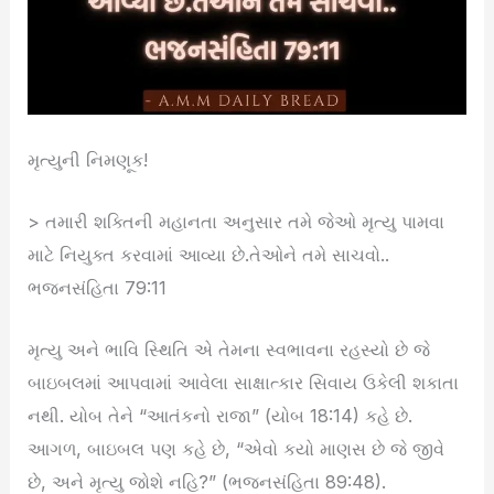
મૃત્યુની નિમણૂક!
> તમારી શક્તિની મહાનતા અનુસાર તમે જેઓ મૃત્યુ પામવા
માટે નિયુક્ત કરવામાં આવ્યા છે.તેઓને તમે સાચવો..
ભજનસંહિતા 79:11
મૃત્યુ અને ભાવિ સ્થિતિ એ તેમના સ્વભાવના રહસ્યો છે જે
બાઇબલમાં આપવામાં આવેલા સાક્ષાત્કાર સિવાય ઉકેલી શકાતા
નથી. યોબ તેને “આતંકનો રાજા” (યોબ 18:14) કહે છે.
આગળ, બાઇબલ પણ કહે છે, “એવો કયો માણસ છે જે જીવે
છે, અને મૃત્યુ જોશે નહિ?” (ભજનસંહિતા 89:48).