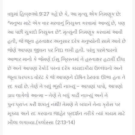
વધુમાં હિબ્રુઓ 9:27 કહે છે કે, આ મૃત્યુ એક નિમણૂક છે:
“મનુષ્ય માટે એક વાર મરવાનું નિયુક્ત કરવામાં આવ્યું છે, પણ
આ પછી ચુકાદો નિયુક્ત છે”. મૃત્યુની નિમણૂક કરવામાં આવી
હતી, જે જૂના હસ્તાક્ષર અનુસાર દરેક મનુષ્યોની સામે આવે છે
જેણે આપણા જીવન પર નિંદા લખી હતી. પરંતુ પરમેશ્વરનો
આભાર માનો કે જેમણે ઈસુ ખ્રિસ્તમાં તે હસ્તાક્ષર હટાવી દીધા
છે અને આપણા રેકોર્ડ પરના દરેક કાયદાકીય ઉલ્લંઘનો અને
જૂના ધરપકડ વોરંટ કે જે આપણને દોષિત ઠેરવવા ઊભા હતા તે
રદ કર્યા છે. તેણે તે બધું ભૂંસી નાખ્યું – આપણાં પાપો, આપણો
ડાઘ લાગેલો આત્મા – તેણે તે બધું કાઢી નાખ્યું અને તે
પુનઃપ્રાપ્ત કરી શકાતું નથી! તેમણે તે બધાને તેના ક્રોસ પર
મૂક્યા અને રદ કરવાના જાહેર પ્રદર્શન તરીકે ત્યાં કાયમ માટે
ખીલા લગાવ્યા.(કલોસ્સા (2:13-14)