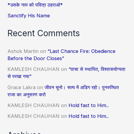
*उसके नाम को पवित्र ठहराओ*
Sanctify His Name
Recent Comments
Ashok Martin
on
“Last Chance Fire: Obedience
Before the Door Closes”
KAMLESH CHAUHAN
on
“वाचा से स्थापित, विश्वासयोग्यता
से परखा गया”
Grace Lakra
on
जीवन चुनो। सत्य में अडिग रहो। पुनरुत्थित
राजा का अनुसरण करो
KAMLESH CHAUHAN
on
Hold fast to Him..
KAMLESH CHAUHAN
on
Hold fast to Him..