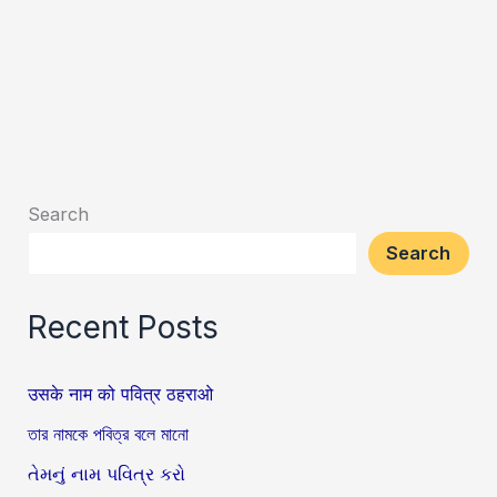
Search
Search
Recent Posts
उसके नाम को पवित्र ठहराओ
তার নামকে পবিত্র বলে মানো
તેમનું નામ પવિત્ર કરો