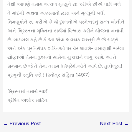
તેથી આપણે તમામ અકાળ મૃત્યુને રદ કરીએ છીએ પછી ભલે
તે માંદગી અથવા અકસ્માતો દ્વારા અને મૃત્યુની બધી
નિમણૂકોને રદ કરીએ કે જે દુશ્મનોએ પરમેશ્વરનું સત્ય બોલીને
અને ખ્રિસ્તના મુક્તિના કાર્યમાં વિશ્વાસ કરીને યોજના બનાવી
છે. બાઇબલ કહે છે કે આ એવા લડાયક શસ્ત્રો છે જે રાષ્ટ્રો
અને દરેક પ્રતિરોધક શક્તિઓ પર વેર લાવશે- વખાણથી ભરેલા
યોદ્ધાઓ તેમના દુશ્મનો સામેના ચુકાદાને લાગુ કરશે. આ તે
સન્માન છે જે તે તેના તમામ ધર્મપ્રેમીઓને આપે છે. હાલેલૂયા!
પ્રભુની સ્તુતિ કરો ! (સ્તોત્ર સંહિતા 149:7)
ખ્રિસ્તમાં તમારો ભાઈ
પ્રેષિત અશોક માર્ટિન
←
Previous Post
Next Post
→