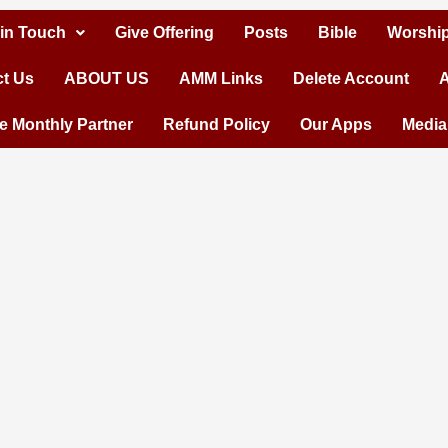
 in Touch
Give Offering
Posts
Bible
Worship
t Us
ABOUT US
AMM Links
Delete Account
A
 Monthly Partner
Refund Policy
Our Apps
Media