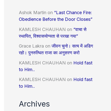
Ashok Martin
on
“Last Chance Fire:
Obedience Before the Door Closes”
KAMLESH CHAUHAN
on
“वाचा से
स्थापित, विश्वासयोग्यता से परखा गया”
Grace Lakra
on
जीवन चुनो। सत्य में अडिग
रहो। पुनरुत्थित राजा का अनुसरण करो
KAMLESH CHAUHAN
on
Hold fast
to Him..
KAMLESH CHAUHAN
on
Hold fast
to Him..
Archives