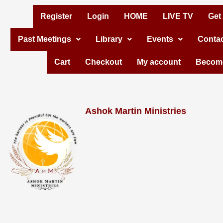
Skip
Register
Login
HOME
LIVE TV
Get
to
Past Meetings
Library
Events
Contac
content
Cart
Checkout
My account
Become
Ashok Martin Ministries