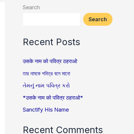
Search
Search
Recent Posts
उसके नाम को पवित्र ठहराओ
তার নামকে পবিত্র বলে মানো
તેમનું નામ પવિત્ર કરો
*उसके नाम को पवित्र ठहराओ*
Sanctify His Name
Recent Comments