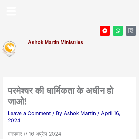
Skip
Menu
to
content
D
W
I
o
h
c
t
a
o
Ashok Martin Ministries
-
t
n
c
s
-
i
a
P
r
p
r
c
p
o
l
f
e
i
l
e
परमेश्वर की धार्मिकता के अधीन हो
जाओ!
Leave a Comment
/ By
Ashok Martin
/
April 16,
2024
मंगलवार // 16 अप्रैल 2024