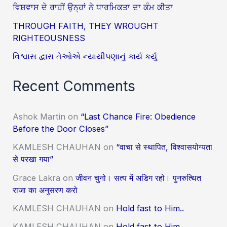
ਵਿਸ਼ਵਾਸ ਦੇ ਰਾਹੀਂ ਉਨ੍ਹਾਂ ਨੇ ਧਾਰਮਿਕਤਾ ਦਾ ਕੰਮ ਕੀਤਾ
THROUGH FAITH, THEY WROUGHT
RIGHTEOUSNESS
વિશ્વાસ દ્વારા તેઓએ ન્યાયીપણાનું કાર્ય કર્યું
Recent Comments
Ashok Martin
on
“Last Chance Fire: Obedience
Before the Door Closes”
KAMLESH CHAUHAN
on
“वाचा से स्थापित, विश्वासयोग्यता
से परखा गया”
Grace Lakra
on
जीवन चुनो। सत्य में अडिग रहो। पुनरुत्थित
राजा का अनुसरण करो
KAMLESH CHAUHAN
on
Hold fast to Him..
KAMLESH CHAUHAN
on
Hold fast to Him..