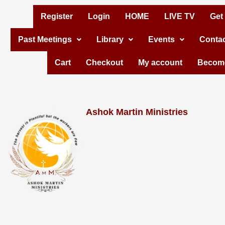
Skip
Register
Login
HOME
LIVE TV
Get
to
Past Meetings
Library
Events
Contac
content
Cart
Checkout
My account
Become
Ashok Martin Ministries