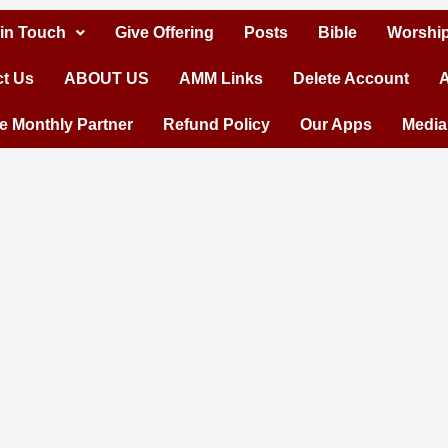
 in Touch
Give Offering
Posts
Bible
Worship
t Us
ABOUT US
AMM Links
Delete Account
A
 Monthly Partner
Refund Policy
Our Apps
Media