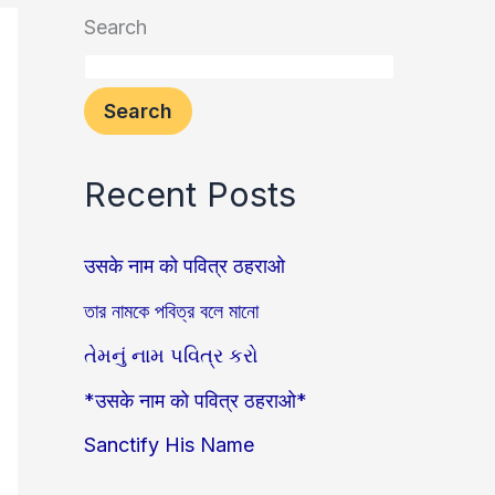
Search
Search
Recent Posts
उसके नाम को पवित्र ठहराओ
তার নামকে পবিত্র বলে মানো
તેમનું નામ પવિત્ર કરો
*उसके नाम को पवित्र ठहराओ*
Sanctify His Name