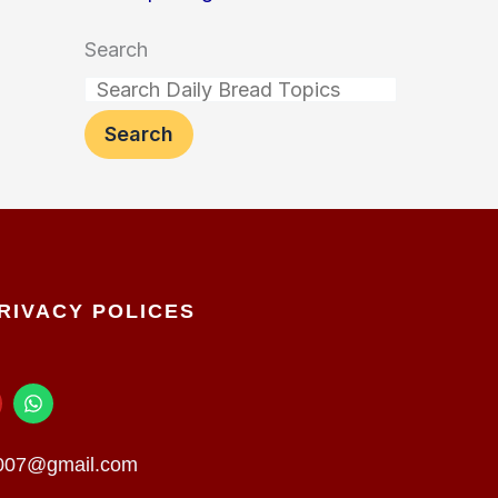
Search
Search
RIVACY POLICES
W
h
a
t
n007@gmail.com
s
a