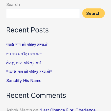
Search
Search
Recent Posts
उसके नाम को पवित्र ठहराओ
তার নামকে পবিত্র বলে মানো
તેમનું નામ પવિત્ર કરો
*उसके नाम को पवित्र ठहराओ*
Sanctify His Name
Recent Comments
Ashok Martin
on
“Last Chance Fire: Obedience