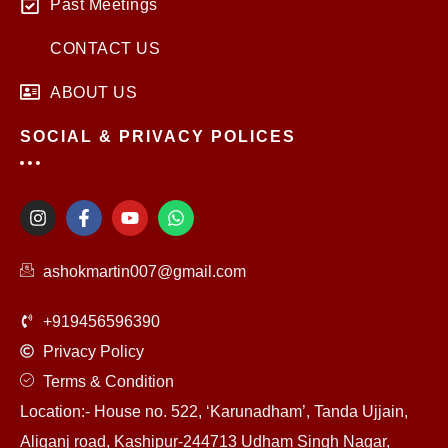
Past Meetings
CONTACT US
ABOUT US
SOCIAL & PRIVACY POLICES
I
F
Y
W
n
a
o
h
s
c
u
a
t
e
t
t
ashokmartin007@gmail.com
a
b
u
s
g
o
b
a
r
o
e
p
+919456596390
a
k
p
m
-
Privacy Policy
f
Terms & Condition
Location:- House no. 522, ‘Karunadham’, Tanda Ujjain,
Aliganj road, Kashipur-244713 Udham Singh Nagar,