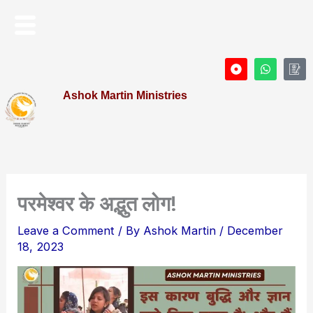
Skip
Menu
to
content
D
W
I
o
h
c
t
a
o
Ashok Martin Ministries
-
t
n
c
s
-
i
a
P
r
p
r
c
p
o
l
f
e
i
l
e
परमेश्वर के अद्भुत लोग!
Leave a Comment
/ By
Ashok Martin
/
December
18, 2023