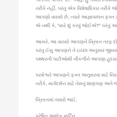
તરીકે નહીં, પરંતુ એક વિશેષાધિકાર તરીક
આપણો વારસો છે, ત્યારે આજ્ઞાપાલન ફક્ત
એ નથી કે, “મારે શું કરવું જોઈએ?” પરંતુ આ 
આખરે, આ વારસો આપણને ખ્રિસ્ત તરફ દોરી 
પરંતુ ઈસુ આપણને તે ઇચ્છા અનુસાર જીવવા મા
પથ્થરની પાટીઓથી નીકળીને આપણા હૃદયમ
પરમેશ્વરે આપણને ફક્ત અનુસરવા માટે ન
તરીકે, માર્ગદર્શન માટે તેમનું શાણપણ અને જ
ખ્રિસ્તમાં તમારો ભાઈ,
પ્રેષિત અશોક માર્ટિન