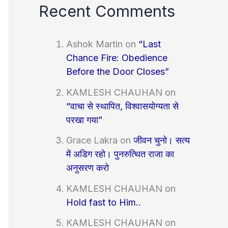
Recent Comments
Ashok Martin
on
“Last
Chance Fire: Obedience
Before the Door Closes”
KAMLESH CHAUHAN
on
“वाचा से स्थापित, विश्वासयोग्यता से
परखा गया”
Grace Lakra
on
जीवन चुनो। सत्य
में अडिग रहो। पुनरुत्थित राजा का
अनुसरण करो
KAMLESH CHAUHAN
on
Hold fast to Him..
KAMLESH CHAUHAN
on