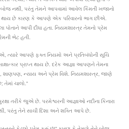
લ બોજ નથી, પરંતુ તેમને આપવામાં આવેલ કિંમતી ખજાનો
પ્ત થાય છે કારણ કે આપણે એક પરિવારનો ભાગ છીએ.
 પોતાને આપી દીધા હતા. નિયમશાસ્ત્ર તેમનો પ્રેમ
્રેમની ભેટ હતી.
, ત્યારે આપણે ફક્ત નિયમો અને પ્રતિબંધોની સૂચિ
્ષાત્કાર પ્રાપ્ત થાય છે. દરેક આજ્ઞા આપણને તેમના
ા, શાણપણ, ન્યાય અને પ્રેમ વિશે. નિયમશાસ્ત્ર, જાણે
; તેમાં ચાલો.”
 સુરક્ષા તરીકે જુએ છે. પરમેશ્વરની આજ્ઞાઓ નદીના કિનારા
, પરંતુ તેને સાચી દિશા અને શક્તિ આપે છે.
ત્રને કેટલો પ્રેમ કરું છું!” કારણ કે તેમણે તેને બોજ