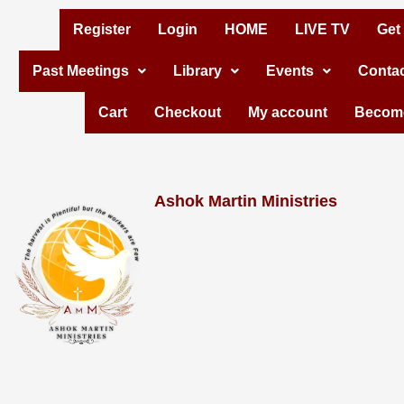
Skip
Register
Login
HOME
LIVE TV
Get
to
Past Meetings
Library
Events
Contac
content
Cart
Checkout
My account
Become
Ashok Martin Ministries