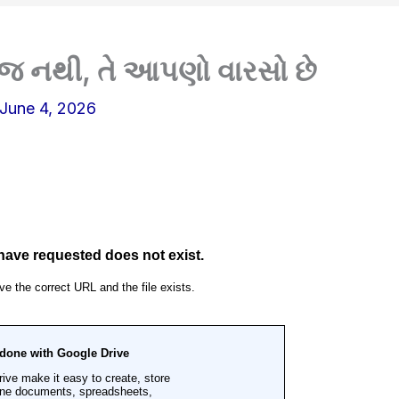
જ નથી, તે આપણો વારસો છે
June 4, 2026