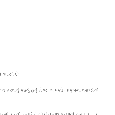
વારસો છે
ન કરવાનું કહ્યું હતું તે જ આપણો યાકૂબના વંશજોનો
રસો કહ્યો, ત્યારે તે લોકોને યાદ અપાવી રહ્યા હતા કે