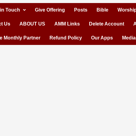
 in Touch
Give Offering
Posts
Bible
Worship
t Us
ABOUT US
AMM Links
Delete Account
A
 Monthly Partner
Refund Policy
Our Apps
Media