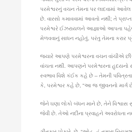
પરમેશ્વરનું વચન તેમના પર લાદવામાં આવે
છે. વારસો કમાવવામાં આવતો નથી; તે પ્રા
પરમેશ્વરે ઈઝરાયલને આજ્ઞાઓ આપતા પહેલા
મેળવવાનું સાધન નહોતું, પરંતુ તેમના કરાર પ
જ્યારે આપણે પરમેશ્વરના વચન વાંચીએ છીએ
વાંચતા નથી. આપણને પરમેશ્વરના હૃદયનો સાક
સ્વભાવ વિશે કંઈક કહે છે – તેમની પવિત્રત
કે, પરમેશ્વર કહે છે, “આ જ જીવનનો માર્ગ છે
જેને ઘણા લોકો બંધન માને છે, તેને વિશ્વાસ
જેવી છે. તેઓ નદીના પ્રવાહને અવરોધતા નથી
ગીતકાર પોકારે છે, “ઓહ, હું તમારા નિયમશાસ્