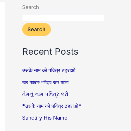
Search
Search
Recent Posts
उसके नाम को पवित्र ठहराओ
তার নামকে পবিত্র বলে মানো
તેમનું નામ પવિત્ર કરો
*उसके नाम को पवित्र ठहराओ*
Sanctify His Name