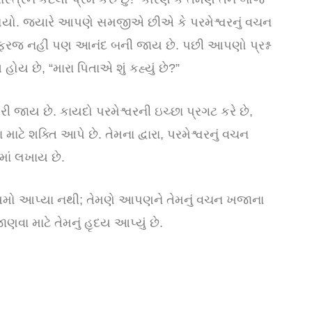
ે જોયો. જ્યારે આપણે સમજીએ છીએ કે પરમેશ્વરનું વચન
 ફરજ નહીં પણ આનંદ બની જાય છે. પછી આપણો પ્રશ્ન
હોય છે, “મારા પિતાએ શું કહ્યું છે?”
જાય છે. કાયદો પરમેશ્વરની ઇચ્છા પ્રગટ કરે છે,
ટે શક્તિ આપે છે. તેમના દ્વારા, પરમેશ્વરનું વચન
ાં લખાય છે.
િયમો આપ્યા નથી; તેમણે આપણને તેમનું વચન ખજાના
ાણવા માટે તેમનું હૃદય આપ્યું છે.