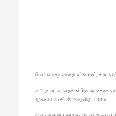
નિયમશાસ્ત્ર આપણો બોજ નથી, તે આપણો 
> `”મૂસાએ આપણને જે નિયમશાસ્ત્રનું પાલ
મૂલ્યવાન વારસો છે.” અનુસંહિતા ૩૩:૪`
જ્યારે મુસાએ પરમેશ્વરના નિયમશાસ્ત્રને વા