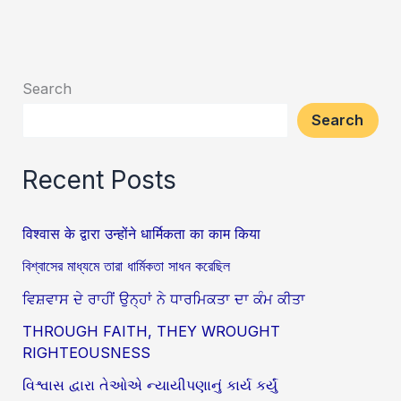
Search
Search
Recent Posts
विश्वास के द्वारा उन्होंने धार्मिकता का काम किया
বিশ্বাসের মাধ্যমে তারা ধার্মিকতা সাধন করেছিল
ਵਿਸ਼ਵਾਸ ਦੇ ਰਾਹੀਂ ਉਨ੍ਹਾਂ ਨੇ ਧਾਰਮਿਕਤਾ ਦਾ ਕੰਮ ਕੀਤਾ
THROUGH FAITH, THEY WROUGHT
RIGHTEOUSNESS
વિશ્વાસ દ્વારા તેઓએ ન્યાયીપણાનું કાર્ય કર્યું