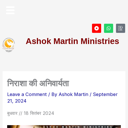
Skip
Menu
to
content
D
W
I
o
h
c
t
a
o
Ashok Martin Ministries
-
t
n
c
s
-
i
a
P
r
p
r
c
p
o
l
f
e
i
l
e
निराशा की अनिवार्यता
Leave a Comment
/ By
Ashok Martin
/
September
21, 2024
बुधवार // 18 सितंबर 2024