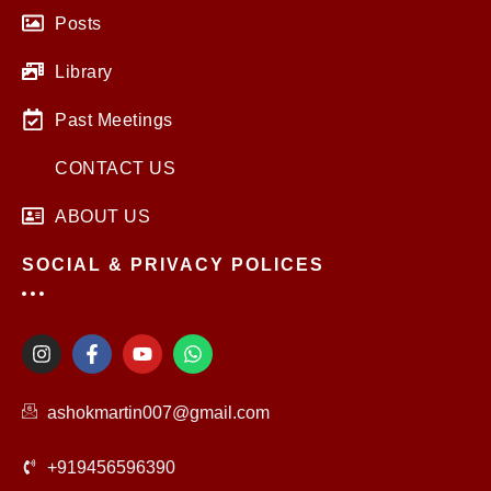
Posts
Library
Past Meetings
CONTACT US
ABOUT US
SOCIAL & PRIVACY POLICES
I
F
Y
W
n
a
o
h
s
c
u
a
t
e
t
t
ashokmartin007@gmail.com
a
b
u
s
g
o
b
a
r
o
e
p
+919456596390
a
k
p