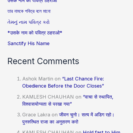
उसके नाम को पवित्र ठहराओ
তার নামকে পবিত্র বলে মানো
તેમનું નામ પવિત્ર કરો
*उसके नाम को पवित्र ठहराओ*
Sanctify His Name
Recent Comments
Ashok Martin
on
“Last Chance Fire:
Obedience Before the Door Closes”
KAMLESH CHAUHAN
on
“वाचा से स्थापित,
विश्वासयोग्यता से परखा गया”
Grace Lakra
on
जीवन चुनो। सत्य में अडिग रहो।
पुनरुत्थित राजा का अनुसरण करो
KAMLESH CHAUHAN
on
Hold fast to Him..