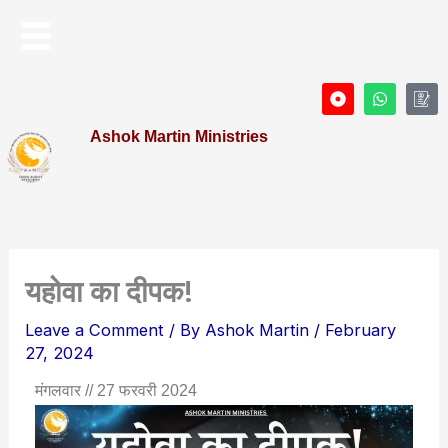
Skip
Menu
to
content
D
W
I
o
h
c
t
a
o
Ashok Martin Ministries
-
t
n
c
s
-
i
a
P
r
p
r
c
p
o
l
f
e
i
l
e
यहोवा का दीपक!
Leave a Comment
/ By
Ashok Martin
/
February
27, 2024
मंगलवार // 27 फरवरी 2024