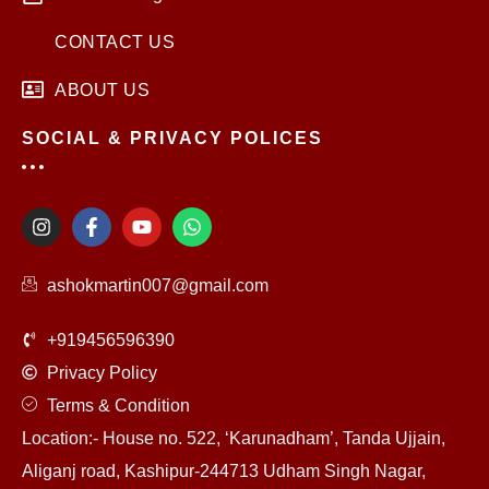
CONTACT US
ABOUT US
SOCIAL & PRIVACY POLICES
I
F
Y
W
n
a
o
h
s
c
u
a
t
e
t
t
ashokmartin007@gmail.com
a
b
u
s
g
o
b
a
r
o
e
p
+919456596390
a
k
p
m
-
Privacy Policy
f
Terms & Condition
Location:- House no. 522, ‘Karunadham’, Tanda Ujjain,
Aliganj road, Kashipur-244713 Udham Singh Nagar,