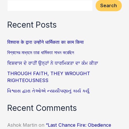
Search
Recent Posts
विश्वास के द्वारा उन्होंने धार्मिकता का काम किया
বিশ্বাসের মাধ্যমে তারা ধার্মিকতা সাধন করেছিল
ਵਿਸ਼ਵਾਸ ਦੇ ਰਾਹੀਂ ਉਨ੍ਹਾਂ ਨੇ ਧਾਰਮਿਕਤਾ ਦਾ ਕੰਮ ਕੀਤਾ
THROUGH FAITH, THEY WROUGHT
RIGHTEOUSNESS
વિશ્વાસ દ્વારા તેઓએ ન્યાયીપણાનું કાર્ય કર્યું
Recent Comments
Ashok Martin
on
“Last Chance Fire: Obedience