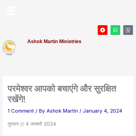
Skip
Menu
to
content
D
W
I
o
h
c
t
a
o
Ashok Martin Ministries
-
t
n
c
s
-
i
a
P
r
p
r
c
p
o
l
f
e
i
l
e
परमेश्वर आपको बचाएंगे और सुरक्षित
रखेंगे!
1 Comment
/ By
Ashok Martin
/
January 4, 2024
गुरुवार // 4 जनवरी 2024